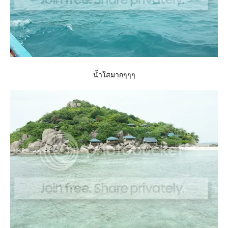
น้ำใสมากๆๆๆ