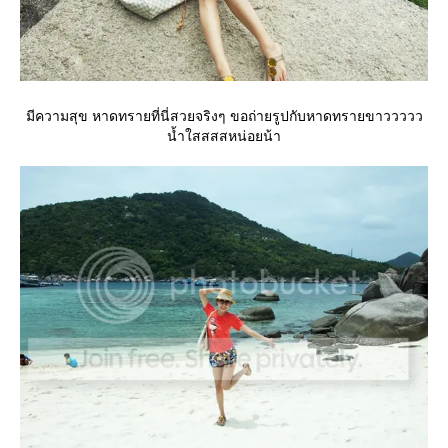
มีความสุข หาดทรายที่นี่สวยจริงๆ ขอถ่ายรูปกับหาดทรายขาววววว
น้ำใสสสสหน่อยน้า