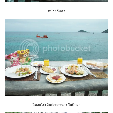
หม่ำๆกันค่า
อิ่มละไปเดินย่อยอาหารกันดีกว่า