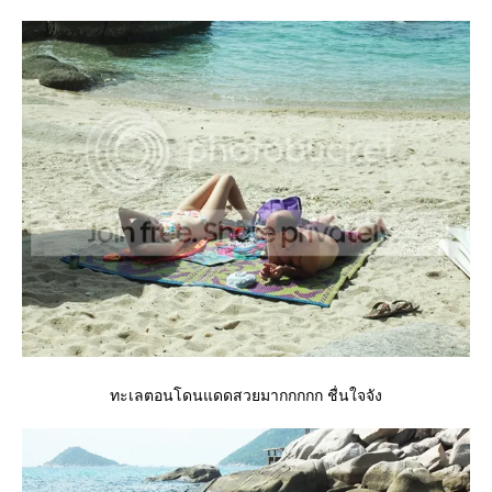
ทะเลตอนโดนแดดสวยมากกกกก ชื่นใจจัง