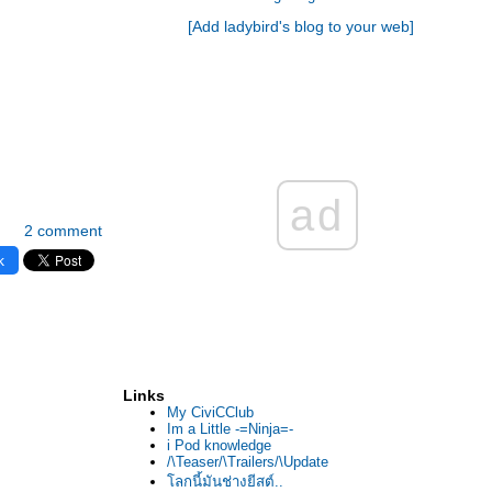
[Add ladybird's blog to your web]
ad
2 comment
k
Links
My CiviCClub
Im a Little -=Ninja=-
i Pod knowledge
/\Teaser/\Trailers/\Update
ลกนี้มันช่างยีสต์..