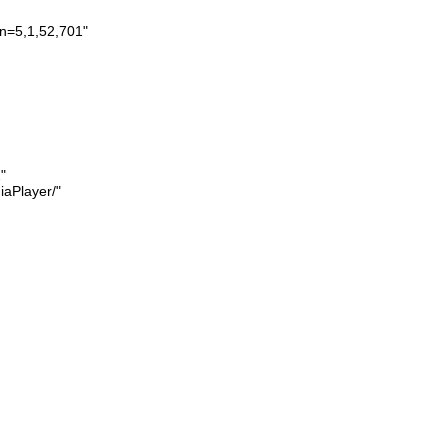
on=5,1,52,701"
"
aPlayer/"