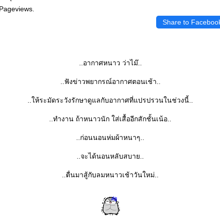
 Pageviews.
Share to Faceboo
..อากาศหนาว ว่าไม๊..
..ฟังข่าวพยากรณ์อากาศตอนเช้า..
..ให้ระมัดระวังรักษาดูแลกับอากาศที่แปรปรวนในช่วงนี้..
..ทำงาน ถ้าหนาวนัก ใส่เสื้ออีกสักชั้นเน้อ..
..ก่อนนอนห่มผ้าหนาๆ..
..จะได้นอนหลับสบาย..
..ตื่นมาสู้กับลมหนาวเช้าวันใหม่..