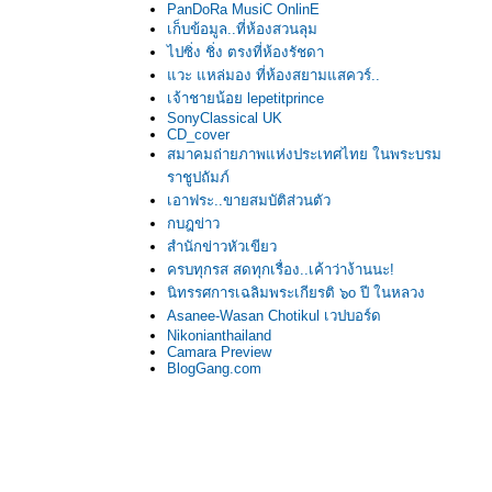
PanDoRa MusiC OnlinE
เก็บข้อมูล..ที่ห้องสวนลุม
ไปซิ่ง ชิ่ง ตรงที่ห้องรัชดา
วะ แหล่มอง ที่ห้องสยามแสควร์..
เจ้าชายน้อย lepetitprince
SonyClassical UK
CD_cover
สมาคมถ่ายภาพแห่งประเทศไทย ในพระบรม
ราชูปถัมภ์
เอาฟระ..ขายสมบัติส่วนตัว
กบฎข่าว
สำนักข่าวหัวเขียว
ครบทุกรส สดทุกเรื่อง..เค้าว่าง้านนะ!
นิทรรศการเฉลิมพระเกียรติ ๖o ปี ในหลวง
Asanee-Wasan Chotikul เวปบอร์ด
Nikonianthailand
Camara Preview
BlogGang.com