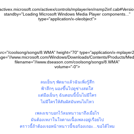
ctivex.microsoft.com/activex/controls/mplayer/en/nsmp2inf.cab#Versi
standby="Loading Microsoft Windows Media Player components..."
type="application/x-oleobject">
src="/coolsong/songs/8.WMA" height="70" type="application/x-mplayer2
age="//www.microsoft.com/Windows/Downloads/Contents/Products/Medi
filename="//www.dseason.com/coolsong/songs/8.WMA"
volume="-0">
ลมเย็นๆ พัดมาแล้วฉันเพิ่งรู้สึก
ฟ้าลึกๆ มองขึ้นไปดูช่างสดใส
ต่มือเย็นๆ ฉันตอนนี้นั้นไม่มีใคร
ไม่มีใครให้สัมผัสมันทนไม่ไหว
เพลงเขาบอกไว้ลมหนาวมาถึงเมื่อไร
มันต้องเหงาในใจตามเนื้อเพลงอยู่เรื่อยไป
คราวนี้ถ้าต้องเจอหน้าหนาวนี้ขอร้องเถอะ...ขอได้ไหม