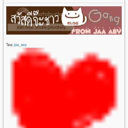
โดย:
jaa_aey