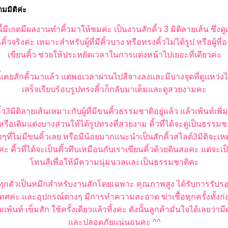
มมิติค่ะ
นี้มีเกดมีผลงานทำคิ้วมาให้ชมค่ะ เป็นงานสักคิ้ว 3 มิติลายเส้น ซึ่ง
้วจริงค่ะ เหมาะสำหรับผู้ที่มีคิ้วบาง หรือทรงคิ้วไม่ได้รูป หรือผู้ท
เขียนคิ้ว ช่วยให้ประหยัดเวลาในการแต่งหน้าไปเยอะที่เดียวค่ะ
ี้เคยสักคิ้วมาแล้ว แต่พอเวลาผ่านไปสีจางลงและมีบางจุดที่ดูแหว่ง
เสร็จเรียบร้อบรูปทรงคิ้วก็กลับมาเต็มและดูสวยงามคะ
้ว3มิติลายเส้นเหมาะกับผู้ที่มีขนคิ้วธรรมชาติอยู่แล้ว แล้วเพ้นท์เพิ่ม
รือเติมแต่งบางส่วนให้ได้รูปทรงที่สวยงาม คิ้วที่ได้จะดูเป็นธรรม
ๆที่ไม่มีขนคิ้วเลย หรือมีน้อยมากแนะนำเป็นสักคิ้วสไลด์3มิติจะ
ะ คิ้วที่ได้จะเป็นคิ้วทึบเหมือนกับเราเขียนคิ้วด้วยดินสอคะ แต่จะเป็
ทนสีเพื่อให้มีความนุ่มนวลและเป็นธรรมชาติคะ
ักทุกตัวเป็นหมึกสำหรับงานสักโดยเฉพาะ คุณภาพสูง ได้รับการรับร
ศค่ะ และอุปกรณ์ต่างๆ มีการทำความสะอาด ฆ่าเชื้อทุกครั้งทั้งก
เพ้นท์ เข็มสัก ใช้ครั้งเดียวแล้วทิ้งค่ะ ดังนั้นลูกค้ามั่นใจได้เลยว
ละปลอดภัยแน่นอนคะ ^^