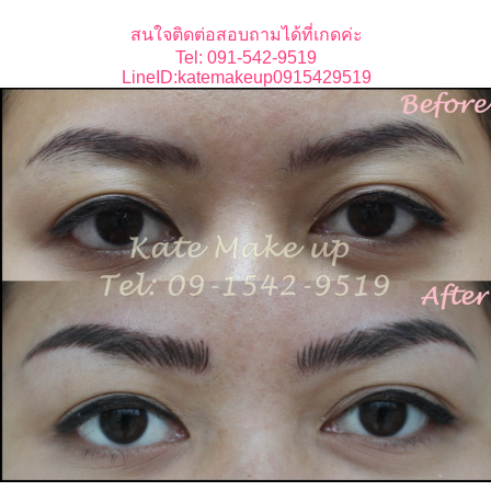
สนใจติดต่อสอบถามได้ที่เกดค่ะ
Tel: 091-542-9519
LineID:katemakeup0915429519