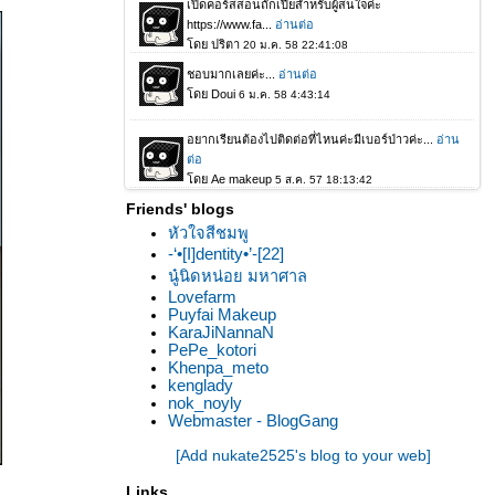
Friends' blogs
หัวใจสีชมพู
-‘•[I]dentity•’-[22]
นู๋นิดหน่อย มหาศาล
Lovefarm
Puyfai Makeup
KaraJiNannaN
PePe_kotori
Khenpa_meto
kenglady
nok_noyly
Webmaster - BlogGang
[Add nukate2525's blog to your web]
Links