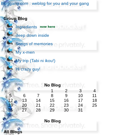
Bloggang.com : weblog for you and your gang
Group Blog
Ingredients
deep down inside
Songs of memories
My x-men
My trip (Tabi ni ikou!)
Hi crazy guy!
No Blog
1
2
3
4
5
6
7
8
9
10
11
12
13
14
15
16
17
18
19
20
21
22
23
24
25
26
27
28
29
30
31
No Blog
All Blogs