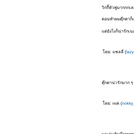
วิกกี้หัวฟูมากกกเ
ตอนทำผมตุ๊กตาก็
ต่ยังไงก็น่ารักเ
ดย: แซลลี่ (
laz
ตุ๊กตาน่ารักมาก ๆ
ดย: nok (
nokky