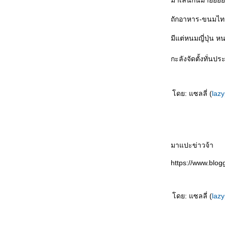
มาเล่นกันม๊า
ถักอาหาร-ขนมไทย
มีแต่หนมญี่ปุ่น ห
กะลังจัดตั้งทั่นป
ดย: แซลลี่ (
laz
มาแปะข่าวจ้า
https://www.blo
ดย: แซลลี่ (
laz