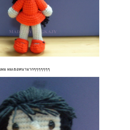
อยผม ผมเธอหนามากๆๆๆๆๆๆๆ