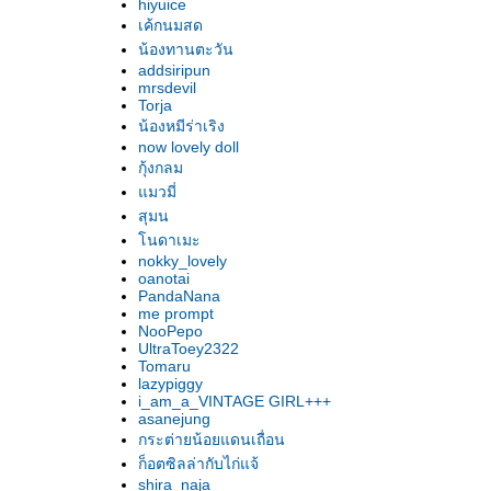
hiyuice
เค้กนมสด
น้องทานตะวัน
addsiripun
mrsdevil
Torja
น้องหมีร่าเริง
now lovely doll
กุ้งกลม
มวมี่
สุมน
นดาเมะ
nokky_lovely
oanotai
PandaNana
me prompt
NooPepo
UltraToey2322
Tomaru
lazypiggy
i_am_a_VINTAGE GIRL+++
asanejung
กระต่ายน้อยแดนเถื่อน
ก็อตซิลล่ากับไก่แจ้
shira_naja