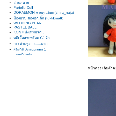
สามสหา
Farielle Doll
DORAEMON จากคุณอ้อน(shira_naja)
น้องอวบ ของคุณติ๊ก (tuktikmatt)
WEDDING BEAR
PASTEL BALL
KON แห่งเทพมรณะ
หมีเสื้อลายพร้อม CJ จ้า
กระต่ายหูยาว......มาก
ผลงาน Amigurumi 1
มวญี่ปุ่นจ้า
ผลงานของ jugkajy
หน้าตรง เต็มตัวค