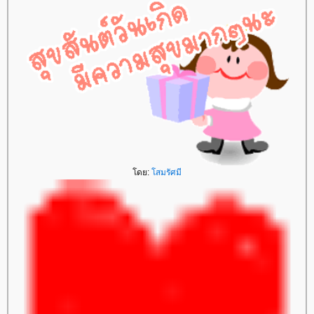
โดย:
โสมรัศมี