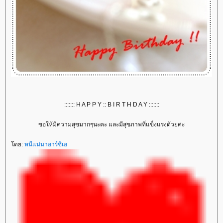
::::::: H A P P Y :: B I R T H D A Y :::::::
ขอให้มีความสุขมากๆนะคะ และมีสุขภาพที่แข็งแรงด้วยค่ะ
โดย:
หนีแม่มาอาร์ซีเอ