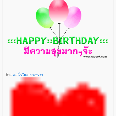
โดย:
ดอกฝิ่นในสายลมหนาว