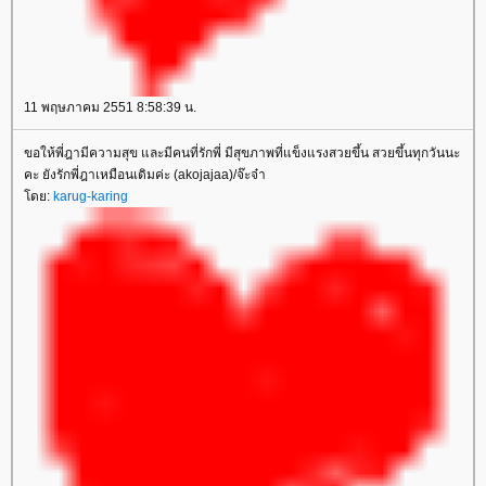
11 พฤษภาคม 2551 8:58:39 น.
ขอให้พี่ฎามีความสุข และมีคนที่รักพี่ มีสุขภาพที่แข็งแรงสวยขึ้น สวยขึ้นทุกวันนะ
คะ ยังรักพี่ฎาเหมือนเดิมค่ะ (akojajaa)/จ๊ะจ๋า
โดย:
karug-karing