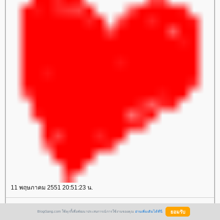
11 พฤษภาคม 2551 20:51:23 น.
สุขสันต์วันเกิดน่ะค่ะ เกิดวันเดียวกันเลย คิดสิ่งใดขอให้สมปรารถนา ขอให้มี
BlogGang.com ใช้คุกกี้เพื่อพัฒนาประสบการณ์การใช้งานของคุณ
อ่านเพิ่มเติมได้ที่นี่
ความสุขในวันเกิด รวยๆๆๆๆๆๆ