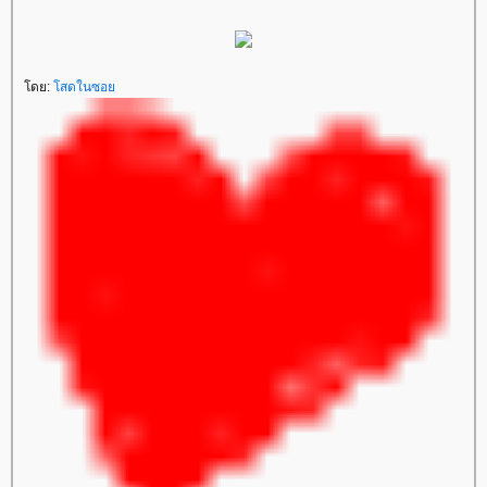
โดย:
โสดในซอย