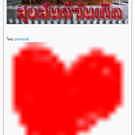
โดย:
porranat