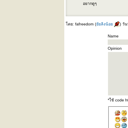
อยากดูๆ
ดย: fafreedom (
ัยลิงน้อ
) วั
Name
Opinion
*ใช้ code 