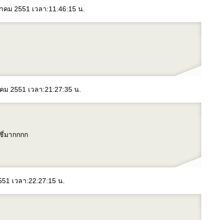
ุลาคม 2551 เวลา:11:46:15 น.
ลาคม 2551 เวลา:21:27:35 น.
กซี่มากกกก
2551 เวลา:22:27:15 น.