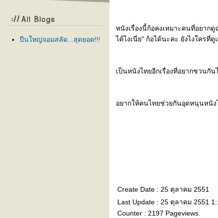
หนังเรื่องนี้ก้อคงเหมาะคนที่อยากดู
ได้ไงเนี่ย" ก้อได้นะคะ ยังไงใครที่
ปืนใหญ่จอมสลัด...สุดยอด!!!
เป็นหนังไทยอีกเรื่องที่อยากชวนกั
อยากให้คนไทยช่วยกันอุดหนุนหนั
Create Date : 25 ตุลาคม 2551
Last Update : 25 ตุลาคม 2551 1:
Counter : 2197 Pageviews.