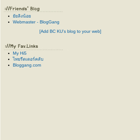
ัยลิงน้อ
Webmaster - BlogGang
[Add BC KU's blog to your web]
My Hi5
ไทยรีดเดอร์คลับ
Bloggang.com