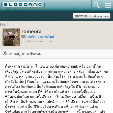
{afp}
romeora
ฝากข้อความหลังไมค์
ผู้ติดตามบล็อก : 0 คน
เรื่องของกู ภาคประถม
ตั้งแต่จำความได้ ผมไม่เคยได้ไปเที่ยวกับพ่อเลยสักครั้ง จะมีที่ใกล้
เคียงที่สุด ก็ตอนที่พ่อขับรถมาส่งผมระหว่างทาง หลังจากที่ผมไปหาพ่อ
ที่ทำงาน หลายคนอาจจะว่าเป็นเรื่องไร้สาระ บางคนไม่มีพ่อตั้งแต่
เกิดยังไม่เห็นรู้สึกอะไร... แต่ผมคงไม่ค่อยเหมือนชาวบ้านเค้า เพราะ
การได้ไปเที่ยวกับพ่อเป็นสิ่งที่ผมอยากทำที่สุดในชีวิต รองลงมาจาก
การเป็นนักแสดงตลก ที่ทำให้ชาวบ้านหัวเราะทุกครั้งที่เจอผม
ชีวิตคนน่ะเกิดมาแค่ครั้งเดียว ตายไปคงลืมหมด ไม่งั้นป่านนี้คงมี
เด็ก5ขวบเดินไปขอนอนกับแม่หม้ายอายุ 60 เมียเก่าในชาติที่แล้วล่ะ
มั้ง เพราะอย่างนั้น ชีวิตผมไม่ควรเกิดมาเพื่อตายไปเฉยๆ แล้วมา
รำพันก่อนตายว่า อยากทำอย่างนู้น อยากทำอย่างนี้ บางคนอยากทำ