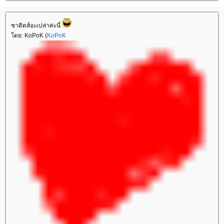
ซาดิตส์อะเปล่าค่ะนี่
โดย: KoPoK (
KoPoK