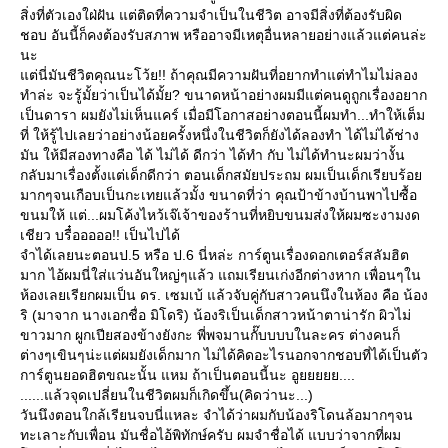
สิ่งที่ตัวเองใฝ่ฝัน แต่ติดที่ความจำเป็นในชีวิต อาจมีสิ่งที่ต้องรับผิด
ชอบ อันนี้ก็คงต้องรับสภาพ หรืออาจมีเหตุอื่นหลายอย่างแล้วแต่คนล่ะ
นะ
แต่นี่มันชีวิตคุณนะโว้ย!! ถ้าคุณมีความฝันที่อยากทำแต่ทำไมไม่ลอง
ทำล่ะ จะรู้มั้ยว่าเป็นได้มั้ย? ขนาดหน้าอย่างผมมีแต่คนดูถูกเรื่องอยาก
เป็นดารา ผมยังไม่เห็นแคร์ เมื่อมีโอกาสอย่างตอนนี้ผมทำ...ทำให้เต็ม
ที่ ให้รู้ไปเลยว่าอย่างน้อยครั้งหนึ่งในชีวิตก็ยังได้ลองทำ ได้ไม่ได้ช่าง
มัน ให้มีสองทางคือ ได้ ไม่ได้ ดีกว่า ได้ทำ กับ ไม่ได้ทำนะผมว่างั้น
กลับมาเรื่องตั้งแต่เด็กดีกว่า ตอนเด็กสมัยประถม ผมเป็นเด็กเรียบร้อย
มากๆจนเกือบเป็นกะเทยแล้วมั้ง ขนาดที่ว่า คุณป้าข้างบ้านพาไปซื้อ
ขนมให้ แต่...ผมโค้งไหว้เจ๊เจ้าของร้านที่หยิบขนมส่งให้ผมซะงามงด
เชียว บรื๋อออออ!! เป็นไปได้
จำได้เลยนะตอนป.5 หรือ ป.6 นี่หล่ะ การ์ตูนเรื่องดอกเตอร์สลัมฮิต
มาก ไอ้ผมนี่ใส่แว่นอันใหญ่ๆแล้ว แถมเรียนเก่งอีกต่างหาก เพื่อนๆใน
ห้องเลยเรียกผมเป็น ดร. เซมเบ้ แล้วจับคู่กับสาวคนนึงในห้อง คือ น้อง
ริ (มาจาก นางเอกชื่อ มิโดริ) น้องริเป็นเด็กสาวหน้าตาน่ารัก ผิวไม่
ขาวมาก ผูกเปียสองข้างยังกะ พี่พจมานกั๊บบบบในละคร ต่างคนก็
ต่างๆเขินๆน่ะแต่ผมยังเด็กมาก ไม่ได้คิดอะไรนอกจากชอบที่ได้เป็นตัว
การ์ตูนยอดฮิตขณะนั้น แหม ถ้าเป็นตอนนี้นะ อูยยยยย....
......แล้วจุดเปลี่ยนในชีวิตผมก็เกิดขึ้น(คิดว่านะ...)
วันนึงตอนใกล้เรียนจบนี่แหละ จำได้ว่าผมกับน้องริโดนล้อมากๆจน
ทะเลาะกับเพื่อน มันชื่อไอ้พิทักษ์ครับ ผมจำชื่อได้ แบบว่าจากที่ผม