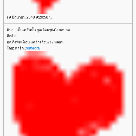
) 9 มิถุนายน 2548 9:20:58 น.
มิน่า....ตั้งแต่วันนั้น กูเคลื่อนๆยังไงชอบกล
ศึกดิ!!!
ปล.ถึงฟั่นเฟือน แต่รักจริงนะยะ หล่อน
โดย: ห่าจิก (
romeora