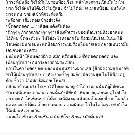
โกรธที่มันล้อ วิ่งไล่มันไปรอบห้องเรียน แล้วไหงกลายเป็นมันโมโห
มาก วิ่งไล่ผมไปได้ยังไงไม่รู้แฮะ จำไม่ได้อ่ะ จนผมเหนื่อย...มันวิ่งไล่
มาจนทัน ชกผมเข้าที่กระพุ้งแก้ม
“พล้อก!!” เสียงต่อยเข้าอย่างจัง
“ซี้ดดดดดดด.....” เสียงผมดังลั่นห้อง
“คิกๆๆๆ ก้ากกกกกกๆๆๆๆๆ” เสียงหัวเราะของเพื่อนร่วมห้องฮาสนั่น
ไอ้ที่ผม ซี้ดซะดังน่ะ ไม่ใช่อะไรหรอกครับ คือผมเป็นร้อนในน่ะ ไอ้
โดนต่อยมันก็เจ็บนะแต่น้อยกว่าระบมร้อนในมากเลย กลายเป็นว่ามัน
เจ็บจนชาน่ะครับ
ผมยื่นหน้าให้มันต่อยอีก 2 หมัด พร้อมเสียง ซี้ดดดดดดดดด และ
เพื่อนๆหัวเราะกันกระจายตามระเบียบ
แว่บในความคิดของผมตอนนั้นมันสว่างมากเลย รู้สึกมีความสุขมากที่
ทำให้เพื่อนๆหัวเราะ ยิ่งหัวเราะซ้ำๆ ผมก็ยิ่งมีความสุข ไม่ได้ฟ้องครู
ด้วยซ้ำว่า ไอ้พิทักษ์มันต่อยโพ้มฮับ
กลับมาบ้านผมรีบไปเช่าวีดีโอตลกมาดู จำได้ว่าตอนนั้นที่ดูก็มีคณะ
ป๋าเทพนี่แหละ ฮามาก ตอนนั้นยังมีพี่หม่ำ พี่น้อย อยู่เลยนะ ดูไปขำไป
อยากจะทำให้เพื่อนๆขำได้อย่างนี้มั่ง ตอนนั้นผมเป็นเด็กขี้อาย ไม่กล้า
แสดงออก ก็ได้แต่เก็บความชอบ ความฝันเอาไว้ในใจ ไม่รู้จะทำยังไง
ให้เพื่อนหัวเราะกัน
จนผมได้เข้ามาเรียนชั้น ม.ต้น ที่โรงเรียนสุรศักดิ์มนตรี....