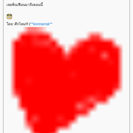
เลยฟั่นเฟือนมาถึงตอนนี้
โดย: ศึกไหม!!! (
**konnarrak**