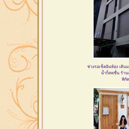
ช่วงรอเช็คอินห้อง เดินม
น้ำก็สดชื่่น ร้า
พิกั