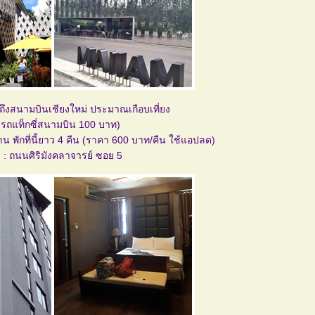
างถึงสนามบินเชียงใหม่ ประมาณเกือบเที่ยง
ารถแท็กซี่สนามบิน 100 บาท)
มาน พักที่นี้ยาว 4 คืน (ราคา 600 บาท/คืน ใช้แอปลด)
ด : ถนนศิริมังคลาจารย์ ซอย 5