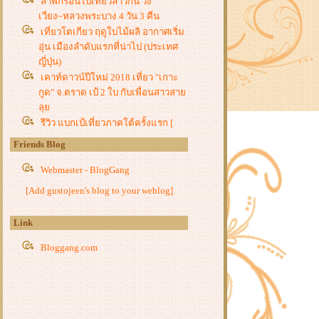
ลาพักร้อนไปเที่ยวลาวกัน วัง
เวียง~หลวงพระบาง 4 วัน 3 คืน
เที่ยวโตเกียว ฤดูใบไม้ผลิ อากาศเริ่ม
อุ่น เมืองลำดับแรกที่น่าไป (ประเทศ
ญี่ปุ่น)
เคาท์ดาวน์ปีใหม่ 2018 เที่ยว "เกาะ
กูด" จ.ตราด เป้ 2 ใบ กับเพื่อนสาวสา
ลุ
รีวิว แบกเป้เที่ยวภาคใต้ครั้งแรก [
#หลีเป๊ะ:สตูล #หาดใหญ่:สงขลา ]
Friends Blog
"กิจกรรมวันเด็ก จ.ตาก" และ สัมผัส
ธรรมชาติ ณ อุทยานแห่งชาติตากสิน
Webmaster - BlogGang
มหาราช
[Add gustojeen's blog to your weblog]
รีวิว สองสาว Backpacker กับพลังกา
กำลังขาที่ "อช.เขาสามร้อ
Link
อด"จ.ประจวบคีรีขันธ์
รีวิว ตามล่าหาซากุระที่ฮอกไกโด (7-
Bloggang.com
11 พ.ค.60)