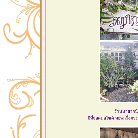
ร้านหายากนิด
มีที่จอดมอไซค์ หอพักฝั่งตรง