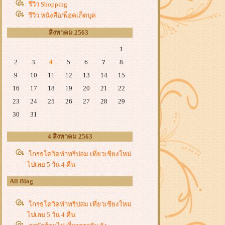
รีวิว Shopping
รีวิว หนังสือ/พ็อคเก็ตบุค
สิงหาคม 2563
1
2
3
4
5
6
7
8
9
10
11
12
13
14
15
16
17
18
19
20
21
22
23
24
25
26
27
28
29
30
31
4 สิงหาคม 2563
กรธโควิดทำทริปล่ม เที่ยวเชียงใหม่
ไปเลย 5 วัน 4 คืน
All Blog
กรธโควิดทำทริปล่ม เที่ยวเชียงใหม่
ไปเลย 5 วัน 4 คืน