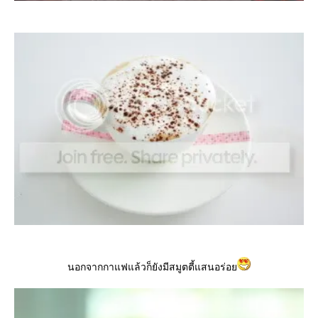
นอกจากกาแฟแล้วก็ยังมีสมูตตี้แสนอร่อย