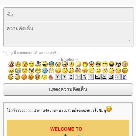
* blog นี้ comment ได้เฉพาะสมาชิก
+
Emotion
+
โอ้วว๊าวววววว....น่าทานจัง งวดหน้าไปสวนผึ้งจะลองแวะไปชิมดู