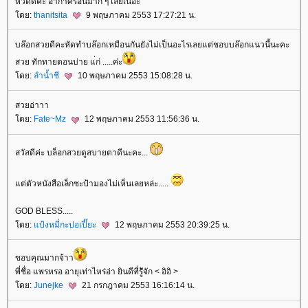
หวัดดีค่ะ อากาศร้อนมาก ๆ เลยเนอะ
โดย:
thanitsita
9 พฤษภาคม 2553 17:27:21 น.
บล๊อกสวยดีคะหัดทำบล๊อกเหมือนกันยังไม่เป็นอะไรเลยแต่ชอบบล๊อกแนวนี้นะคะ
สวย ทักทายตอนบ่าย แ่ก่ .....ค่ะ
โดย:
ลำน้ำชี
10 พฤษภาคม 2553 15:08:28 น.
สวยอ่าาา
โดย:
Fate~Mz
12 พฤษภาคม 2553 11:56:36 น.
สวัสดีค่ะ บล็อกสวยดูสบายตาดีนะคะ...
แต่ตัวหนังสือเล็กซะป้ามองไม่เห็นเลยหล่ะ.....
GOD BLESS.....
โดย:
แป้งหมี่กะปอเปี๊ยะ
12 พฤษภาคม 2553 20:39:25 น.
ขอบคุณมากจ้าา
พี่ชื่อ แพรหรอ อายุเท่าไหร่อ่า ยินดีที่รู้ัจัก < อิอิ >
โดย:
Junejke
21 กรกฎาคม 2553 16:16:14 น.