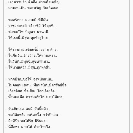
..เอาความรัก..คิดถึง..ฝากเดือนเพ็ญ..
..มามอบเป็น..ของขวัญ..วันเกิดเธอ..
..ขอศรัทธา..ความดี..ที่มีมั่น..
..จงช่วยสรรค์..สร้างชีวี..ให้สุขขี..
..ช่วยแก้ไข..ปัญหา..นานามี..
..ให้เธอนี้..มีสุข..ทุกข์อยู่ไกล..
..ให้ร่างกาย..เข้มแข็ง..อย่าลาร้าง..
..ในคืนวัน..อ้างว้าง..ให้หายเหงา..
..ในวันที่..มีทุกข์..สุขบรรเทา..
..ให้หายเศร้า..มีสุข..ทุกทุกคืน..
..หากมีรัก..ขอให้..จงหนักแน่น..
..ไม่คลอนแคลน..เพื่อนสนิท..มิตรสัตย์ซื่อ..
..เกียรติยศ..ชื่อเสียง..โลกเลื่องลือ..
..ทั้งหมดคือ..ความจริงใจ..มอบให้เธอ..
..วันเกิดเธอ..คนดี..วันนี้แล้ว..
..ขอให้แพร้ว..เพริศพริ้ง..กว่าปีก่อน..
..ถ้ามีรัก..ขอให้รัก..นิรันดร..
..นี่คือพร..มอบให้..ด้วยใจจริง..