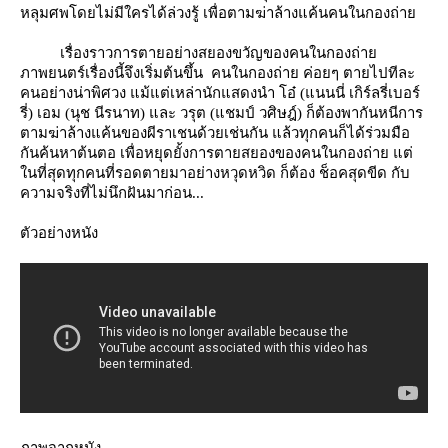
หลุมศพโดยไม่มีใครได้ล่วงรู้ เพื่อตามฆ่าล้างแค้นคนในกองถ่า
เรื่องราวการตายอย่างสยองขวัญของคนในกองถ่า
ภาพยนตร์เรื่องนี้จึงเริ่มต้นขึ้น คนในกองถ่าย ค่อยๆ ตายไปทีละ
คนอย่างน่าพิศวง แม้แต่เหล่านักแสดงนำ
อ๋ (แนนนี่ เกิร์ลรี่เบอร์
รี่) เอม (นุช นีรนาท)
ละ
วรุต (แชมป์ วศิษฎ์)
ก็ต้องพากันหนีการ
ตามฆ่าล้างแค้นของผีราเชนด้วยเช่นกัน แล้วทุกคนก็ได้ร่วมมือ
กันค้นหาต้นตอ เพื่อหยุดยั้งการตายสยองของคนในกองถ่าย แต่
นที่สุดทุกคนที่รอดตายมาอย่างหวุดหวิด ก็ต้อง ช็อคสุดขีด กับ
ความจริงที่ไม่นึกฝันมาก่อน...
ตัวอย่างหนัง
ภาพจากหนัง