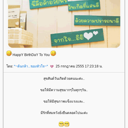
HappY BirthDaY To You
ดย:
*~ต้นกล้า...ของหัวใจ~*
25 กรกฎาคม 2555 17:23:18 น.
สุขสันต์วันเกิดด้วยคนนะค่ะ..
ขอให้มีความสุขมากๆในทุกๆวัน..
ขอให้มีสุขภาพแข็งแรงและ..
มีรักที่สมหวังยั่งยืนตลอดไปนะค่ะ