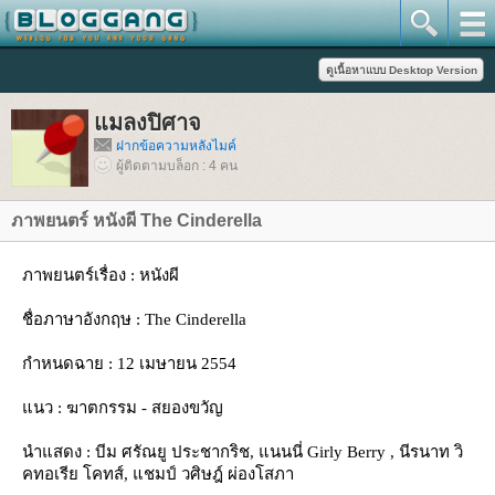
มลงปิศาจ
ฝากข้อความหลังไมค์
ผู้ติดตามบล็อก : 4 คน
ภาพยนตร์ หนังผี The Cinderella
ภาพยนตร์เรื่อง : หนังผี
ชื่อภาษาอังกฤษ : The Cinderella
กำหนดฉา
: 12 เมษายน 2554
นว
: ฆาตกรรม - สยองขวัญ
นำแสดง
: บีม ศรัณยู ประชากริช, แนนนี่ Girly Berry , นีรนาท วิ
คทอเรีย โคทส์, แชมป์ วศิษฎ์ ผ่องโสภา