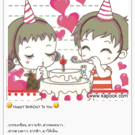
HappY BirthDaY To You
..บรรจงเขียน..ความรัก..ฝากลมหนาว..
..ฝากดวงดาว..จากฟ้า..มาให้เห็น..