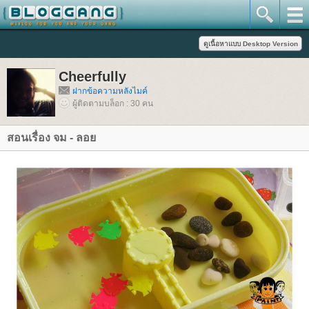
Cheerfully
ฝากข้อความหลังไมค์
ผู้ติดตามบล็อก : 30 คน
สอนเรื่อง จม - ลอ