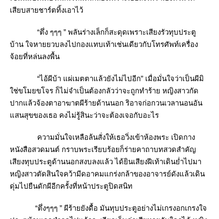
เสียบสายชาร์ตทิ้งเอาไว้
“ตึ่ง ๆๆๆ ” พลันร่างเล็กก็สะดุดเพราะเสียงรัวทุบประตู
บ้าน ใจหายยวบลงไปกองแทบเท้าเช่นเดียวกับโทรศัพท์เครื่อง
จ้อยที่หล่นลงพื้น
“ไอ้ผีบ้า แผ่เมตตาแล้วยังไม่ไปอีก” เมื่อมั่นใจว่าเป็นผีมิ
ช่ขโมยขโจร ก็ไม่จำเป็นต้องกลัวว่าจะถูกทำร้าย หญิงสาวกัด
ปากแล้วจ้องตาอาฆาตผีร้ายด้านนอก ริอาจก่อกวนเวลานอนอัน
สนสุขของเธอ คงไม่รู้สินะว่าจะต้องเจอกับอะไร
ความมั่นใจเหลือล้นสั่งให้เธอวิ่งเข้าห้องพระ เปิดกาง
หนังสือสวดมนต์ กราบพระเรียบร้อยก็ร่ายคาถาบทสวดสำคัญ
เสียงทุบประตูด้านนอกสงบลงแล้ว ได้ยินเสียงฝีเท้าเดินย่ำไปมา
หญิงสาวตัดสินใจคว้ามีดอาคมแกร่งกล้าของอาจารย์ดังแล้วเดิน
ดุ่มไปยืนดักผีอีกครั้งที่หน้าประตูปิดสนิท
“ตึ่งๆๆๆ ” ผีร้ายยังดื้อ มันทุบประตูอย่างไม่เกรงอกเกรงใจ