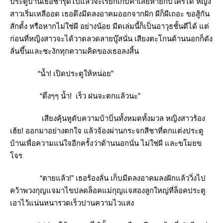
ประตูบ้านเธอชำรุดไปแล้วจะเรียกเก็บค่าเสียหายกับใครได้ หญิง
สาวเริ่มเหลืออด เธอดึงมีดลงอาคมออกจากฝัก ผีก็ผีเถอะ ขอสู้กัน
สักตั้ง หรือหากไม่ใช่ผี อย่างน้อย มีดเล่มนี้ก็เป็นอาวุธชั้นดีได้ แต่
ก่อนที่หญิงสาวจะได้วาดลวดลายบู๊สนั่น เสียงตะโกนด้านนอกก็ดัง
ลั่นขึ้นและชะงักทุกความคิดของเธอลงสิ้น
“น้ำ! เปิดประตูให้หน่อย”
“ตึ่งๆๆ น้ำ! เร็ว ฝนจะตกแล้วนะ”
เสียงคุ้นหูดับความบ้าบิ่นทั้งหมดทั้งมวล หญิงสาวร้อง
เฮ้ย! ออกมาอย่างตกใจ แล้วจ้องผ่านกระจกสีชาที่ตกแต่งประตู
บ้านเพื่อความแน่ใจอีกครั้งว่าด้านนอกนั่น ไม่ใช่ผี และขโมยข
จร
“ตายแล้ว!” เธอร้องลั่น เก็บมีดลงอาคมลงฝักแล้ววิ่งไป
คว้าพวงกุญแจมาไขปลดล็อคแม่กุญแจสองลูกใหญ่ที่ล็อคประตู
เอาไว้แน่นหนารวดเร็วปานความไวแสง