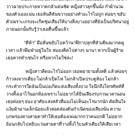
วาวฉายประกายหวาดกลัวเด่นชัด หญิงสาวลุกขึ้นนั่ง กำผ้านวม
ของตัวเองแน่น เธอหันลีหันขวางอย่างทำอะไรไม่ถูก ค่อยๆ ขยับ
ตัวเพราะเกรงจะเกิดซุ่มเสียงให้บางสิ่งบางอย่างที่ยังเป็นปริศนาอยู่
ภายนอกนั้นรับรู้ว่าเธอตื่นขึ้นแล้ว
“ตีห้า” มือสั่นขยับไปคว้านาฬิกาปลุกที่หัวเตียงมากดดู
เวลา แล้วพึมพำอยู่ในใจ สมองคิดไปต่างๆ นานา หากเป็นผู้ร้า
เธอควรทำเช่นไร หรือหากไม่ใช่ล่ะ!
หญิงสาวคิดอะไรไม่ออก เธอพยายามตั้งสติ แล้วค่อยๆ
ก้าวลงจากเตียง ไม่กล้าเปิดไฟ ไม่กล้าเปิดประตูห้อง ไม่กล้า
กระทำการใดอันเป็นบ่อเกิดแห่งเสียงทั้งปวง ใจนึกถึงโทรศัพท์ที่
วางทิ้งเอาไว้นอกห้องเพราะไม่อยากได้ยินเสียงรบกวนเวลานอน
เธอค่อยๆ ย่อง อาศัยแสงสลัวที่มองไม่เห็นอะไรมากนัก ตัดสินใจ
ง้มผ้าม่านเล็กน้อยแล้วสอดส่องต้นกำเนิดของเสียงนั่น ความ
บกพร่องทางสายตาทำให้เธอต้องเพ่งมากกว่าคนปกติ ไม่อยาก
้อนกลับไปหยิบแว่นสายตาที่วางทิ้งไว้บนหัวเตียงให้เสียเวลา