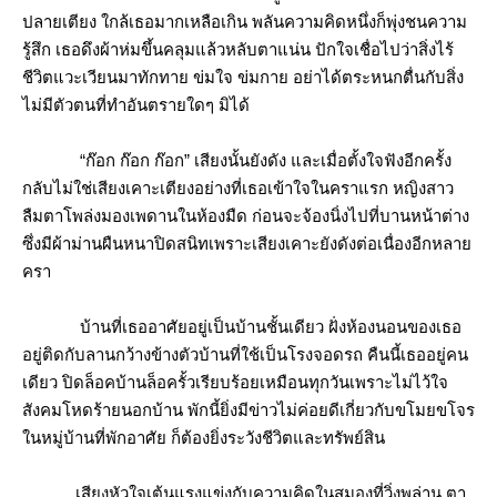
ปลายเตียง ใกล้เธอมากเหลือเกิน พลันความคิดหนึ่งก็พุ่งชนความ
รู้สึก เธอดึงผ้าห่มขึ้นคลุมแล้วหลับตาแน่น ปักใจเชื่อไปว่าสิ่งไร้
ชีวิตแวะเวียนมาทักทาย ข่มใจ ข่มกาย อย่าได้ตระหนกตื่นกับสิ่ง
ไม่มีตัวตนที่ทำอันตรายใดๆ มิได้
“ก๊อก ก๊อก ก๊อก” เสียงนั้นยังดัง และเมื่อตั้งใจฟังอีกครั้ง
กลับไม่ใช่เสียงเคาะเตียงอย่างที่เธอเข้าใจในคราแรก หญิงสาว
ลืมตาโพล่งมองเพดานในห้องมืด ก่อนจะจ้องนิ่งไปที่บานหน้าต่าง
ซึ่งมีผ้าม่านผืนหนาปิดสนิทเพราะเสียงเคาะยังดังต่อเนื่องอีกหลา
ครา
บ้านที่เธออาศัยอยู่เป็นบ้านชั้นเดียว ฝั่งห้องนอนของเธอ
อยู่ติดกับลานกว้างข้างตัวบ้านที่ใช้เป็นโรงจอดรถ คืนนี้เธออยู่คน
เดียว ปิดล็อคบ้านล็อครั้วเรียบร้อยเหมือนทุกวันเพราะไม่ไว้ใจ
สังคมโหดร้ายนอกบ้าน พักนี้ยิ่งมีข่าวไม่ค่อยดีเกี่ยวกับขโมยขโจร
นหมู่บ้านที่พักอาศัย ก็ต้องยิ่งระวังชีวิตและทรัพย์สิน
เสียงหัวใจเต้นแรงแข่งกับความคิดในสมองที่วิ่งพล่าน ตา