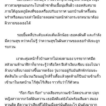
สาวสวมชุดนอนกระโปรงผ้าซาตินเนื้อนุ่มลื่นผิว เธอหลับสบา
ภายใต้อุณหภูมิคงที่ของเครื่องปรับอากาศ นอกบ้านฟ้าครึ้มฝน
พรำหรือลมแรงเท่าใดมิอาจลอดผ่านหน้าต่างกระจกหนามาต้อง
ผิวกายของเธอได้
รอยยิ้มคลี่ประดับแต่งแต้มเล็กน้อย เธอคงฝันดี และกำลัง
มีความสุข ทว่าคงไม่รู้ ว่าความสุขในฝันหวานของเธอกำลังจะถูก
รบกวน
เงาตะคุ่มหน้ารั้วบ้านหากไม่เพ่งตามอง บรรยากาศมืด
สลัวยามห้านาฬิกาก็ยากจะรู้ว่าคือใคร ฝีเท้าเงียบเชียบ ย่องไปมา
ล้วงบางสิ่งบางอย่างขึ้นมาจดจ้อง วุ่นวายอยู่กับมันสักพักก่อนจะ
ตัดสินใจ เงานั้นวนเวียนอยู่ใกล้รั้วเตี้ยแล้วสุดท้ายก็ปีนป่ายข้ามรั้ว
เข้ามาในเขตบ้าน ไร้สุ่มไร้เสียง ราวกับว่าไร้ตัวตน
“ก๊อก ก๊อก ก๊อก” บางเสียงรบกวนเข้าโสตประสาท ปลุก
หญิงสาวจากภวังค์ฝันหวาน เธอมีสติแต่ยังไม่พร้อมลืมตา สมอง
ทวนคิด ตีความว่าเสียงที่ได้ยินเมื่อครู่นั่นคืออะไร มันดังมาจาก