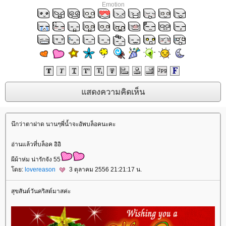
Emotion
นึกว่าตาฝาด นานๆพี่น้ำจะอัพบล็อคนะคะ
อ่านแล้วที่บล็อค อิอิ
ผีผ้าห่ม น่ารักจัง 55
ดย:
lovereason
3 ตุลาคม 2556 21:21:17 น.
สุขสันต์วันคริสต์มาสค่ะ