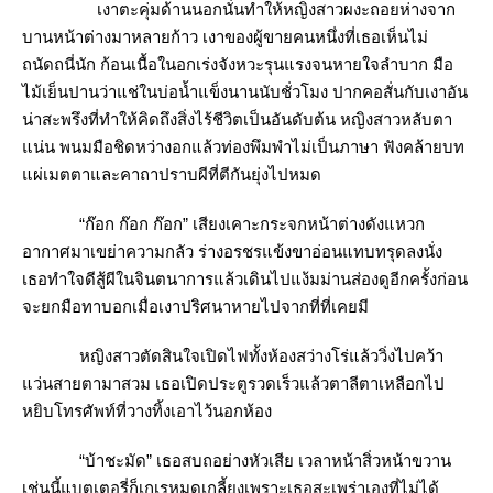
เงาตะคุ่มด้านนอกนั่นทำให้หญิงสาวผงะถอยห่างจาก
บานหน้าต่างมาหลายก้าว เงาของผู้ขายคนหนึ่งที่เธอเห็นไม่
ถนัดถนี่นัก ก้อนเนื้อในอกเร่งจังหวะรุนแรงจนหายใจลำบาก มือ
ไม้เย็นปานว่าแช่ในบ่อน้ำแข็งนานนับชั่วโมง ปากคอสั่นกับเงาอัน
น่าสะพรึงที่ทำให้คิดถึงสิ่งไร้ชีวิตเป็นอันดับต้น หญิงสาวหลับตา
น่น พนมมือชิดหว่างอกแล้วท่องพึมพำไม่เป็นภาษา ฟังคล้ายบท
ผ่เมตตาและคาถาปราบผีที่ตีกันยุ่งไปหมด
“ก๊อก ก๊อก ก๊อก” เสียงเคาะกระจกหน้าต่างดังแหวก
อากาศมาเขย่าความกลัว ร่างอรชรแข้งขาอ่อนแทบทรุดลงนั่ง
เธอทำใจดีสู้ผีในจินตนาการแล้วเดินไปแง้มม่านส่องดูอีกครั้งก่อน
จะยกมือทาบอกเมื่อเงาปริศนาหายไปจากที่ที่เคยมี
หญิงสาวตัดสินใจเปิดไฟทั้งห้องสว่างโร่แล้ววิ่งไปคว้า
ว่นสายตามาสวม เธอเปิดประตูรวดเร็วแล้วตาลีตาเหลือกไป
หยิบโทรศัพท์ที่วางทิ้งเอาไว้นอกห้อง
“บ้าชะมัด” เธอสบถอย่างหัวเสีย เวลาหน้าสิ่วหน้าขวาน
เช่นนี้แบตเตอรี่ก็เกเรหมดเกลี้ยงเพราะเธอสะเพร่าเองที่ไม่ได้