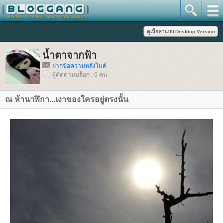
น้ำตาจากฟ้า
ฝากข้อความหลังไมค์
ผู้ติดตามบล็อก : 6 คน
ณ ห้านาฬิกา...เงาของใครอยู่ตรงนั้น