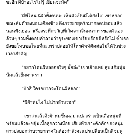
ซะอีก ผีบ้าอะไรไม่รู้ เฮี้ยนชะมัด”
“ผีที่ไหน นี่ผัวทั้งคนนะ เห็นผัวเป็นผีได้ยังไง” เขาหยอก
ขณะล้มตัวลงนอนเคียงข้าง ดึงภรรยาสุดรักมากอดปลอบแล้ว
นอนฟังเธอเล่าเรื่องระทึกขวัญที่เกิดจากจินตนาการของตัวเอง
ล้วนๆ รวมทั้งตอบคำถามว่าธุระของเขาเรียบร้อยดีหรือไม่ ซ้ำเธอ
ังขอโทษขอโพยที่สะเพร่าปล่อยให้โทรศัพท์ติดต่อไม่ได้ในช่วง
เวลาสำคัญ
“อยากโดนผีหลอกจริงๆ มั้ยล่ะ” เขาเย้าแหย่ ลูบแก้มนุ่ม
นิ่มแล้วยิ้มตาพราว
“บ้าสิ ใครอยากจะโดนผีหลอก”
“ผีผ้าห่มไง ไม่น่ากลัวหรอก”
เขาว่าแล้วดึงผ้าห่มขึ้นคลุม แปลงร่างเป็นเสือหนุ่มที่
พร้อมแล้วจะขยุ้มเนื้อลูกกวางน้อย เสียงหัวเราะคิกคักของหนุ่ม
สาวบ่งบอกว่าบรรยากาศในห้องกำลังจะแปรเปลี่ยนเป็นสีชมพู