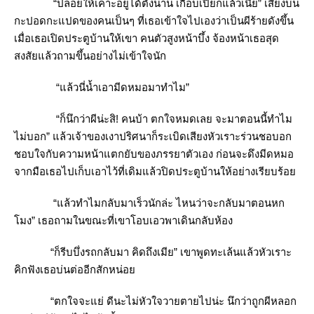
“ปล่อยให้เคาะอยู่ได้ตั้งนาน เกือบเปียกแล้วเนี่ย” เสียงบ่น
กะปอดกะแปดของคนเป็นๆ ที่เธอเข้าใจไปเองว่าเป็นผีร้ายดังขึ้น
เมื่อเธอเปิดประตูบ้านให้เขา คนตัวสูงหน้าบึ้ง จ้องหน้าเธอสุด
สงสัยแล้วถามขึ้นอย่างไม่เข้าใจนัก
“แล้วนี่น้ำเอามีดหมอมาทำไม”
“ก็นึกว่าผีน่ะสิ! คนบ้า ตกใจหมดเลย จะมาตอนนี้ทำไม
ไม่บอก” แล้วเจ้าของเงาปริศนาก็ระเบิดเสียงหัวเราะร่วนชอบอก
ชอบใจกับความหน้าแตกยับของภรรยาตัวเอง ก่อนจะดึงมีดหมอ
จากมือเธอไปเก็บเอาไว้ที่เดิมแล้วปิดประตูบ้านให้อย่างเรียบร้อ
“แล้วทำไมกลับมาเร็วนักล่ะ ไหนว่าจะกลับมาตอนหก
มง” เธอถามในขณะที่เขาโอบเอวพาเดินกลับห้อง
“ก็รีบบึ่งรถกลับมา คิดถึงเมีย” เขาพูดทะเล้นแล้วหัวเราะ
คิกฟังเธอบ่นต่ออีกสักหน่อ
“ตกใจจะแย่ ดีนะไม่หัวใจวายตายไปน่ะ นึกว่าถูกผีหลอก