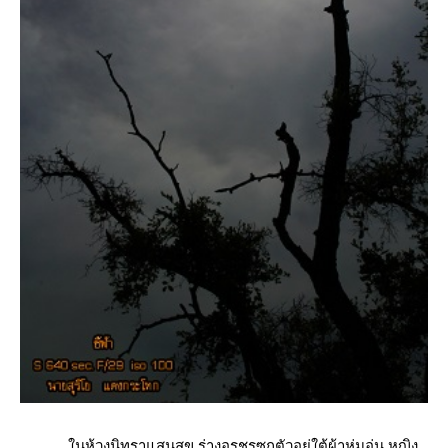
นห้วงนิทราแสนสุข ร่างอรชรซุกตัวอยู่ใต้ผ้าห่มอุ่น หญิง