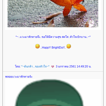
*~..แวะมาทักทายจ๊ะ..ขอให้มีความสุข สดใส..หัวใจเบิกบาน..~*
..HappY BrightDaY..
ดย:
*~ต้นกล้า...ของหัวใจ~*
3 มกราคม 2561 14:49:20 น.
พลอยแวะมาทักทายจ้ะ