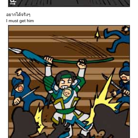
อยากได้จริงๆ
I must get him