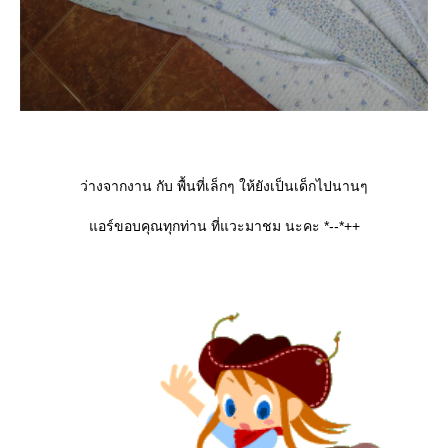
ว่างจากงาน กับ พื้นที่เล็กๆ ให้ยังเป็นเด็กไปนานๆ
อร์ขอบคุณทุกท่าน ที่แวะมาชม นะคะ *--*++