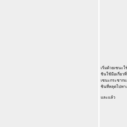
เริ่มด้วยเซนะใ
ชินใช้มือเกี่ยว
เซนะกระชากแขน
ชินที่หลุดไปทา
ละแล้ว