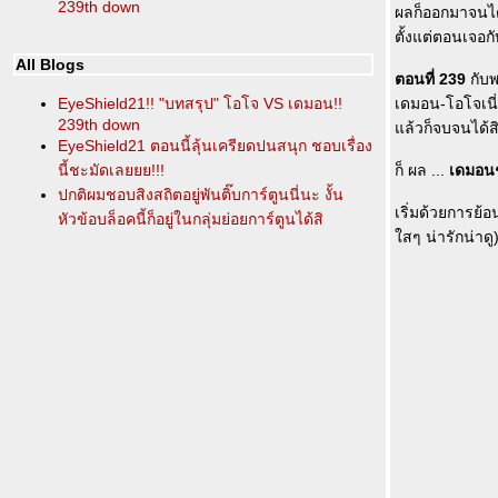
239th down
ผลก็ออกมาจนได้!
ตั้งแต่ตอนเจอก
All Blogs
ตอนที่ 239
กับพ
EyeShield21!! "บทสรุป" โอโจ VS เดมอน!!
เดมอน-โอโจเนี่
239th down
ล้วก็จบจนได้สิน
EyeShield21 ตอนนี้ลุ้นเครียดปนสนุก ชอบเรื่อง
นี้ชะมัดเลยยย!!!
ก็ ผล ...
เดมอนช
ปกติผมชอบสิงสถิตอยู่พันติ๊บการ์ตูนนี่นะ งั้น
เริ่มด้วยการย้อ
หัวข้อบล็อคนี้ก็อยู่ในกลุ่มย่อยการ์ตูนได้สิ
สๆ น่ารักน่าดู