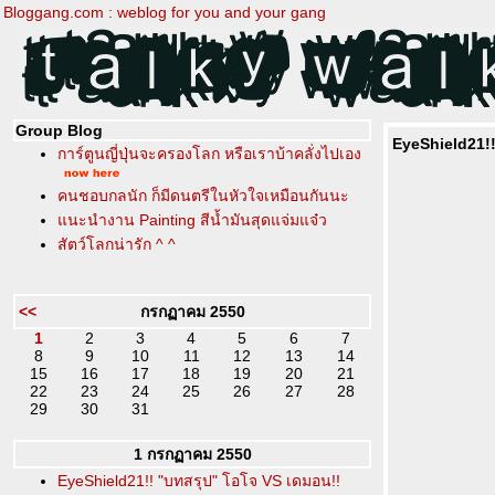
Bloggang.com : weblog for you and your gang
Group Blog
EyeShield21!
การ์ตูนญี่ปุ่นจะครองโลก หรือเราบ้าคลั่งไปเอง
คนชอบกลนัก ก็มีดนตรีในหัวใจเหมือนกันนะ
นะนำงาน Painting สีน้ำมันสุดแจ่มแจ๋ว
สัตว์โลกน่ารัก ^ ^
<<
กรกฏาคม 2550
1
2
3
4
5
6
7
8
9
10
11
12
13
14
15
16
17
18
19
20
21
22
23
24
25
26
27
28
29
30
31
1 กรกฏาคม 2550
EyeShield21!! "บทสรุป" โอโจ VS เดมอน!!