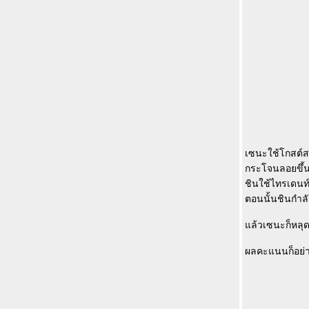
เซนะใช้โกสต์สอง
กระโจนลอยขึ้นเ
ชินใช้ไทรเดนท
ตอนนั้นชินกำลั
ล้วเซนะก็หลุด
ผลคะแนนก็อย่างท