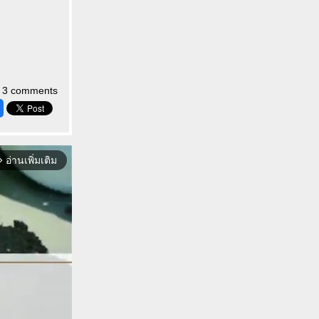
3 comments
อ่านเพิ่มเติม
orward_ios