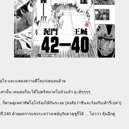
่โอโจ และแสดงความดีใจแก่เดมอนด้ว
เท่านั้น เดมอนก็จะได้ไปคริสมาสโบล์วแล้ว อุ เย้ๆๆๆๆ
. ก็ตามดูเหล่าทัพโอโจร้องไห้กันระงม (สงสัยว่าชินจะร้องกับเค้ารึเปล่า)
240 ด้วยผลการแข่งระหว่างเซย์บุกับฮาคุชูก็ได้ ... โอววว ลุ้นอีกคู่