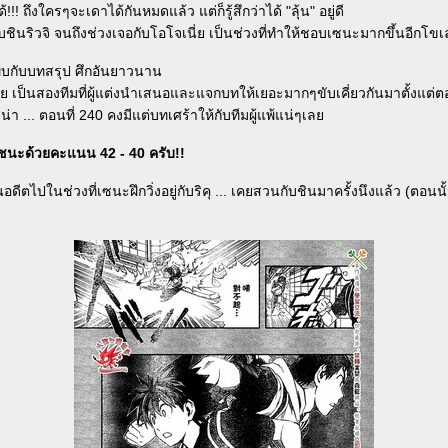
!! ถึงใครๆจะเดาได้กันหมดแล้ว แต่ก็รู้สึกว่าได้ "ลุ้น" อยู่ดี
ับชินริวจิ จนถึงช่วงเจอกับโอโจเนี่ย เป็นช่วงที่ทำให้ชอบเซนะมากขึ้นอีกโ
บกับบทสรุป ศึกอันยาวนาน
ย เป็นสองทีมที่ผู้แต่งนำเสนอและแจกบทให้เยอะมากๆขับเคี่ยวกันมาตั้งแต
่า ... ตอนที่ 240 คงมีแต่บทเศร้าให้กับทีมผู้แพ้แน่ๆเล
นะด้วยคะแนน 42 - 40 ครับ!!
นอดีตไปในช่วงที่เซนะฝึกวิ่งอยู่กับริคุ ... เคยสวนกับชินมาครั้งนึงแล้ว (ตอนนั
)