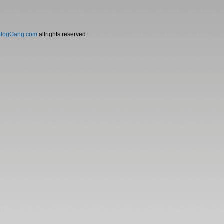
BlogGang.com
allrights reserved.