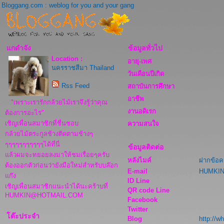
Bloggang.com : weblog for you and your gang
แกดำจัง
ข้อมูลทั่วไป
Location :
อายุ-เพศ
นครราชสีมา Thailand
วันเดือนปีเกิด
Rss Feed
สถาบันการศึกษา
อาชีพ
"เพราะเรารักกล้วยไม้เราจึงรู้ว่าคุณ
งานอดิเรก
ต้องการอะไร"
เชิญเพื่อนสมาชิกที่ชื่นชอบ
ความสนใจ
กล้วยไม้ตระกูลช้างติดตามช้างๆ
ๆๆๆๆๆๆๆๆๆๆๆได้ที่นี่
ข้อมูลติดต่อ
แล้วผมจะทยอยลงมาให้ชมเรื่อยๆครับ
หลังไมค์
ฝากข้อค
ต้องออกตัวก่อนว่ายังมือใหม่สำหรับบล๊อก
E-mail
HUMKI
แก๊ง
ID Line
เชิญเพื่อนสมาชิกแนะนำได้นะคร้าบที่
QR code Line
HUMKIN@HOTMAIL.COM
Facebook
Twitter
โต๊ะประจำ
Blog
http://w