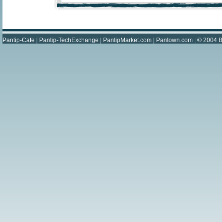
Pantip-Cafe
|
Pantip-TechExchange
|
PantipMarket.com
|
Pantown.com
| © 2004
B