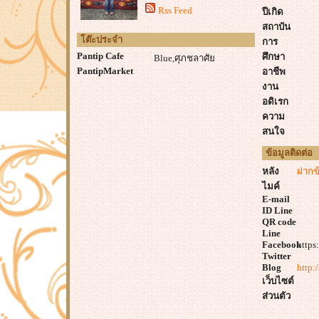
Rss Feed
ปีเกิด
สถาบัน
โต๊ะประจำ
การ
Pantip Cafe
ศึกษา
Blue,ศุภชลาศัย
PantipMarket
อาชีพ
งาน
อดิเรก
ความ
สนใจ
ข้อมูลติดต่อ
หลัง
ฝากข
ไมค์
E-mail
ID Line
QR code
Line
Facebook
https
Twitter
Blog
http:
เว็บไซต์
ส่วนตัว