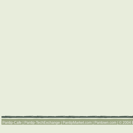
Pantip-Cafe
|
Pantip-TechExchange
|
PantipMarket.com
|
Pantown.com
| © 2004