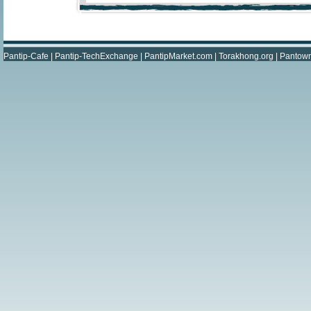
Pantip-Cafe
|
Pantip-TechExchange
|
PantipMarket.com
|
Torakhong.org
|
Pantow