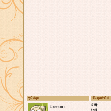
ซูมิฟคุม
ข้อมูลทั่วไป
อายุ-
Location :
เพศ