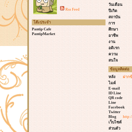
วันเดือน
Rss Feed
ปีเกิด
สถาบัน
โต๊ะประจำ
การ
Pantip Cafe
ศึกษา
PantipMarket
อาชีพ
งาน
อดิเรก
ความ
สนใจ
ข้อมูลติดต่อ
หลัง
ฝากข
ไมค์
E-mail
ID Line
QR code
Line
Facebook
Twitter
Blog
http:
เว็บไซต์
ส่วนตัว