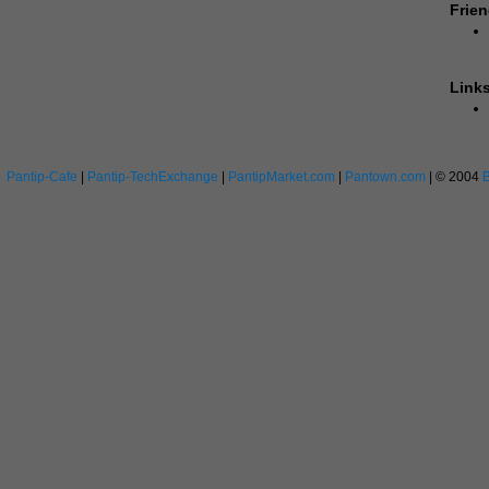
Frien
Link
Pantip-Cafe
|
Pantip-TechExchange
|
PantipMarket.com
|
Pantown.com
| © 2004