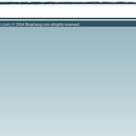
n.com
| © 2004
BlogGang.com
allrights reserved.