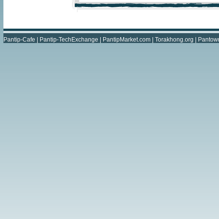
Pantip-Cafe
|
Pantip-TechExchange
|
PantipMarket.com
|
Torakhong.org
|
Pantow