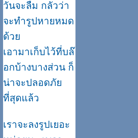
วันจะลืม กลัวว่า
จะทำรูปหายหมด
ด้วย
เอามาเก็บไว้ที่บล๊
อกบ้างบางส่วน ก็
น่าจะปลอดภัย
ที่สุดแล้ว
เราจะลงรูปเยอะ