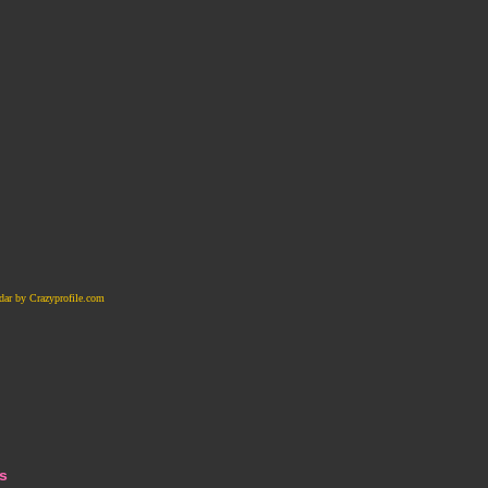
ndar by Crazyprofile.com
s