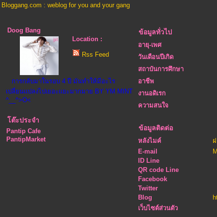
Bloggang.com : weblog for you and your gang
Doog Bang
ข้อมูลทั่วไป
Location :
อายุ-เพศ
Rss Feed
วันเดือนปีเกิด
สถาบันการศึกษา
การกลับมาในรอบ 4 ปี มันทำให้มีอะไร
อาชีพ
เปลี่ยนแปลงไปเยอะแยะมากมาย BY YM MINT
งานอดิเรก
^__^>O<
ความสนใจ
โต๊ะประจำ
ข้อมูลติดต่อ
Pantip Cafe
PantipMarket
หลังไมค์
ฝ
E-mail
M
ID Line
QR code Line
Facebook
Twitter
Blog
h
เว็บไซต์ส่วนตัว