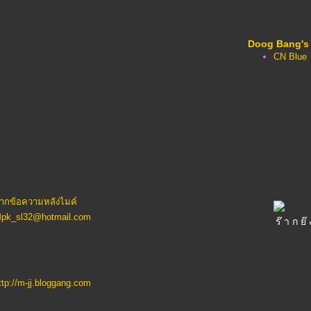
Doog Bang's
CN Blue
*
ากข้อความหลังไมค์
pk_sl32@hotmail.com
ร๊ า ก ย๊ 
ttp://m-jj.bloggang.com