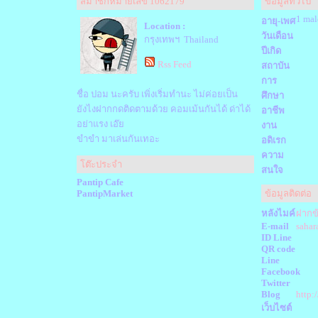
สมาชิกหมายเลข 1062179
ข้อมูลทั่วไป
1 mal
อายุ-เพศ
Location :
วันเดือน
กรุงเทพฯ Thailand
ปีเกิด
Rss Feed
สถาบัน
การ
ชื่อ ปอม นะครับ เพิ่งเริ่มทำนะ ไม่ค่อยเป็น
ศึกษา
ยังไงฝากกดติดตามด้วย คอมเม้นกันได้ ด่าได้
อาชีพ
อย่าแรง เอ๊ย
งาน
ขำขำ มาเล่นกันเทอะ
อดิเรก
ความ
โต๊ะประจำ
สนใจ
Pantip Cafe
PantipMarket
ข้อมูลติดต่อ
หลังไมค์
ฝากข
E-mail
sahar
ID Line
QR code
Line
Facebook
Twitter
Blog
http:
เว็บไซต์