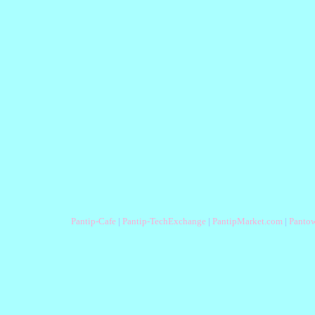
Pantip-Cafe
|
Pantip-TechExchange
|
PantipMarket.com
|
Panto