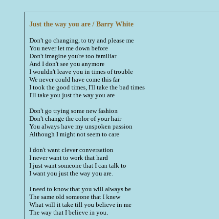
Just the way you are / Barry White
Don't go changing, to try and please me
You never let me down before
Don't imagine you're too familiar
And I don't see you anymore
I wouldn't leave you in times of trouble
We never could have come this far
I took the good times, I'll take the bad times
I'll take you just the way you are
Don't go trying some new fashion
Don't change the color of your hair
You always have my unspoken passion
Although I might not seem to care
I don't want clever conversation
I never want to work that hard
I just want someone that I can talk to
I want you just the way you are.
I need to know that you will always be
The same old someone that I knew
What will it take till you believe in me
The way that I believe in you.