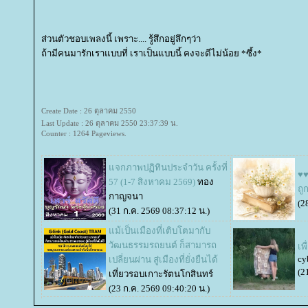
ส่วนตัวชอบเพลงนี้ เพราะ.... รู้สึกอยู่ลึกๆว่า
ถ้ามีคนมารักเราแบบที่ เราเป็นแบบนี้ คงจะดีไม่น้อย *ซึ้ง*
Create Date : 26 ตุลาคม 2550
Last Update : 26 ตุลาคม 2550 23:37:39 น.
Counter : 1264 Pageviews.
จกภาพปฏิทินประจำวัน ครั้งที่
♥♥
57 (1-7 สิงหาคม 2569)
ทอง
ถู
กาญจนา
(2
(31 ก.ค. 2569 08:37:12 น.)
ม้เป็นเมืองที่เติบโตมากับ
วัฒนธรรมรถยนต์ ก็สามารถ
เพ
cy
เปลี่ยนผ่าน สู่เมืองที่ยั่งยืนได้
(2
เที่ยวรอบเกาะรัตนโกสินทร์
(23 ก.ค. 2569 09:40:20 น.)