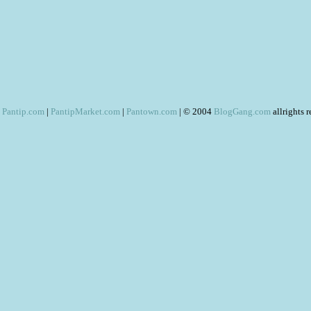
Pantip.com
|
PantipMarket.com
|
Pantown.com
| © 2004
BlogGang.com
allrights 