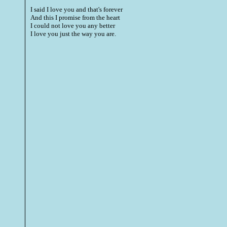
I said I love you and that's forever
And this I promise from the heart
I could not love you any better
I love you just the way you are.