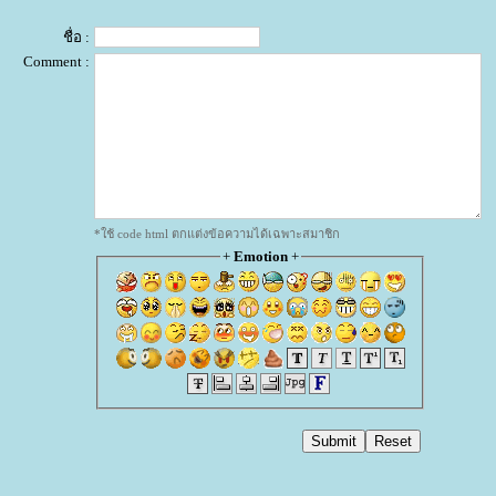
ชื่อ :
Comment :
*ใช้ code html ตกแต่งข้อความได้เฉพาะสมาชิก
+
Emotion
+