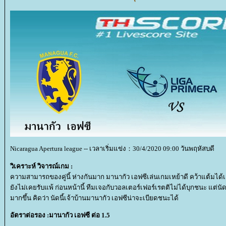
Nicaragua Apertura league -- เวลาเริ่มแข่ง：30/4/2020 09:00 วันพฤหัสบดี
วิเคราะห์ วิจารณ์เกม :
ความสามารถของคู่นี้ ห่างกันมาก มานากัว เอฟซีเล่นเกมเหย้าดี คว้าแต้มได
ังไม่เคยรับแพ้ ก่อนหน้านี้ ทีมเจอกับวอลเตอร์เฟอร์เรตติไม่ได้บุกชนะ แต่นัด
มากขึ้น คิดว่า นัดนี้เจ้าบ้านมานากัว เอฟซีน่าจะเบียดชนะได้
อัตราต่อรอง :มานากัว เอฟซี ต่อ 1.5