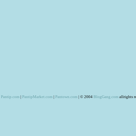
Pantip.com
|
PantipMarket.com
|
Pantown.com
| © 2004
BlogGang.com
allrights 