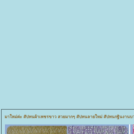
มาใหม่ค่ะ สัปทนผ้าเพชรขาว สวยมากๆ สัปทนลายใหม่ สัปทนกฐินงาน