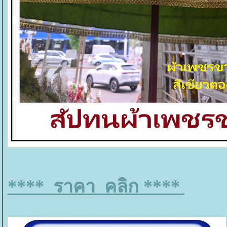
**** ราคา คลิก ****