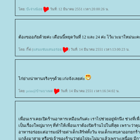
ดย:
บ๊ะจ่างน้อ
วันที่: 12 มีนาคม 2551 เวลา:20:00:26 น.
ต้องขออภัยด้วยค่ะ เดือนนี้หยุดวันที่ 12 และ 24 ค่ะ ไว้แวะมาใหม่นะค
ดย: กิ๊ฟ (
สนแซ่บแสนอร่อ
) วันที่: 14 มีนาคม 2551 เวลา:13:00:23 น.
ไก่ย่างน่าทานจริงๆๆด้วย.เก่งจังเลยค่ะ
ดย:
prim@บ้านบางมด
วันที่: 14 มีนาคม 2551 เวลา:16:34:02 น.
เพื่อนเราเคยเปิดร้านอาหารเหมือนกันค่ะ เราไปช่วยอยู่พักนึง ช่วงที่เ
เป็นเรื่องใหญ่มากๆ ที่ทำให้เพื่อนเราต้องปิดร้านไปในที่สุด เพราะว่า
อาหารอร่อยแต่อารมณ์ร้ายด่าเด็กเสิร์ฟทั้งวัน จนเด็กแทบลาออกยกร้
กล้งมาสาย หรือขู่เจ้าของร้านว่าต่อไปจะไม่มาแล้วเพราะเหนื่อย มีกา