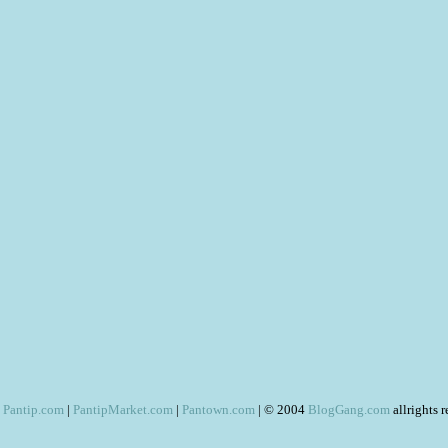
Pantip.com
|
PantipMarket.com
|
Pantown.com
| © 2004
BlogGang.com
allrights 