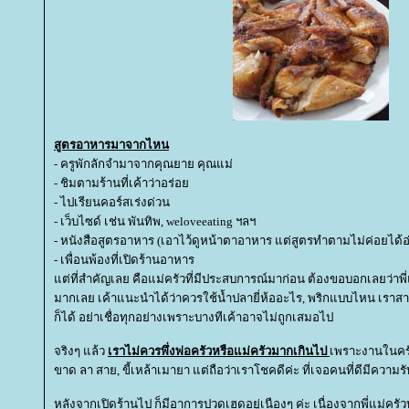
สูตรอาหารมาจากไหน
- ครูพักลักจำมาจากคุณยาย คุณแม่
- ชิมตามร้านที่เค้าว่าอร่อ
- ไปเรียนคอร์สเร่งด่วน
- เว็บไซด์ เช่น พันทิพ, weloveeating ฯลฯ
- หนังสือสูตรอาหาร (เอาไว้ดูหน้าตาอาหาร แต่สูตรทำตามไม่ค่อยได้
- เพื่อนพ้องที่เปิดร้านอาหาร
ต่ที่สำคัญเลย คือแม่ครัวที่มีประสบการณ์มาก่อน ต้องขอบอกเลยว่าพี่แม
มากเลย เค้าแนะนำได้ว่าควรใช้น้ำปลายี่ห้ออะไร, พริกแบบไหน เราสาม
ก็ได้ อย่าเชื่อทุกอย่างเพราะบางทีเค้าอาจไม่ถูกเสมอไป
จริงๆ แล้ว
เราไม่ควรพึ่งพ่อครัวหรือแม่ครัวมากเกินไป
เพราะงานในคร
ขาด ลา สาย, ขี้เหล้าเมายา แต่ถือว่าเราโชคดีค่ะ ที่เจอคนที่ดีมีความร
หลังจากเปิดร้านไป ก็มีอาการปวดเฮดอยู่เนืองๆ ค่ะ เนื่องจากพี่แม่คร