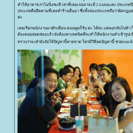
ทำให้อาหารเราไม่นิ่งซะที เท่าที่เคยเจอมาจะมี 2 แบบนะคะ ประเภทนึง
ประเภทคือยึดตามที่เคยทำร้านอื่นมา ซึ่งทั้งสองประเภทถือว่าผิดกฎอ
ค่ะ
เคยเรียกพนักงานมาตักเตือน ตอนพูดก็รับ ค่ะ ได้ค่ะ แต่พอกลับไปทำ
ต้องคอยสอดส่องแล้ว ยังต้องหาเทคนิคที่จะทำให้พนักงานทำเข้ารูปเข้า
ทราบว่าจะทำยังงัยให้ปัญหานี้หายขาด ใครมีวิธีลดปัญหานี้ ช่วยแน