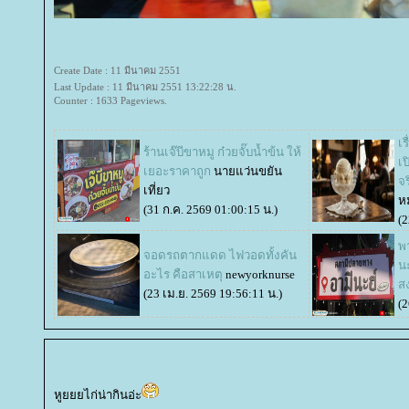
Create Date : 11 มีนาคม 2551
Last Update : 11 มีนาคม 2551 13:22:28 น.
Counter : 1633 Pageviews.
เร
ร้านเจ๊บีขาหมู ก๋วยจั๊บน้ำข้น ให้
เ
เยอะราคาถูก
นายแว่นขยัน
จ
เที่ยว
ห
(31 ก.ค. 2569 01:00:15 น.)
(2
พ
จอดรถตากแดด ไฟวอดทั้งคัน
น
อะไร คือสาเหตุ
newyorknurse
สง
(23 เม.ย. 2569 19:56:11 น.)
(2
หูยยยไก่น่ากินอ่ะ