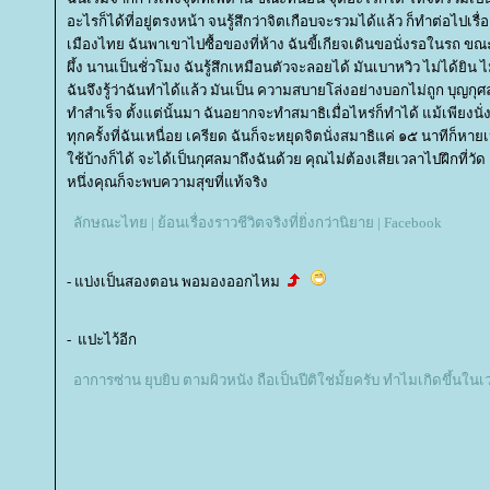
อะไรก็ได้ที่อยู่ตรงหน้า จนรู้สึกว่าจิตเกือบจะรวมได้แล้ว ก็ทำต่อไปเร
เมืองไทย ฉันพาเขาไปซื้อของที่ห้าง ฉันขี้เกียจเดินขอนั่งรอในรถ ขณะที
ผึ้ง นานเป็นชั่วโมง ฉันรู้สึกเหมือนตัวจะลอยได้ มันเบาหวิว ไม่ได้ยิน 
ฉันจึงรู้ว่าฉันทำได้แล้ว มันเป็น ความสบายโล่งอย่างบอกไม่ถูก บุญก
ทำสำเร็จ ตั้งแต่นั้นมา ฉันอยากจะทำสมาธิเมื่อไหร่ก็ทำได้ แม้เพียงนั่งอ
ทุกครั้งที่ฉันเหนื่อย เครียด ฉันก็จะหยุดจิตนั่งสมาธิแค่ ๑๕ นาทีก็ห
ช้บ้างก็ได้ จะได้เป็นกุศลมาถึงฉันด้วย คุณไม่ต้องเสียเวลาไปฝึกที่วัด แ
หนึ่งคุณก็จะพบความสุขที่แท้จริง
ลักษณะไทย | ย้อนเรื่องราวชีวิตจริงที่ยิ่งกว่านิยาย | Facebook
- แบ่งเป็นสองตอน พอมองออกไหม
- แปะไว้อีก
อาการซ่าน ยุบยิบ ตามผิวหนัง ถือเป็นปีติใช่มั้ยครับ ทำไมเกิดขึ้นในเว