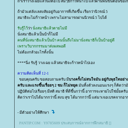
ถ้าเราวางเฉยแล้วนิ่งต่อไป สมาฺธิก้าวหน้าไป แล้วผ่านพ้นขั้นตอนของ
ถ้ามัวแต่ลังเลสงสัยอยู่กับอาการที่เกิดขึ้น เรียกว่านิวรณ์ 5
สมาธิจะไม่ก้าวหน้า เพราะไม่สามารถผ่านนิวรณ์ 5 ไปได้
รับรู้ไว้
ว่า
นั่งสมาธิแล้วตายไม่มี
นั่งสมาธิแล้วเป็นบ้าก็ไม่มี
คนที่นั่งสมาธิแล้วเป็นบ้า คนนั้นถึงไม่มานั่งสมาธิก็เป็นบ้าอยู่ดี
เพราะวิบากกรรมมาส่งผลพอดี
ไม่ต้องกลัวอะไรทั้งนั้น
****นิ่ง รับรู้ วางเฉย แล้วสมาธิจะก้าวหน้าไปเอง
ความคิดเห็นที่ 12-1
ขอบคุณครับ ขอสอบถามครับ มี
บางครั้งไม่สนใจมัน อยู่กับพุธโทอย่
ครับ และแรงขึ้นเรื่อยๆ 2 ชม ก็ไม่หยุด
มันทิ้งตัวลงนอนแรงๆ ก็คิดว่าม
ปฏิบัติต่อไปเรื่อยๆ มีสติ สมาธิ ที่ดีขึ้นกว่านี้ อาการจะหายไปใช่มั้ยครั
คิดว่าเราไปได้มากกว่านี้ สงบ สุข ได้มากกว่านี้ แต่มาเจอเบรคจากอ
- มีตัวอย่างให้ศึกษา
PANTIP.COM : Y9785609 ประสบการณ์จากการฝึกสมาธิ []