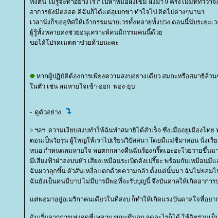
ทั้งตื่น ไม่รู้จะทำอย่างไร ก็ไปหาหมอฝังเข็ม ฝังมา 9 ครั้งไม่มีทีท่าว่าจ
อาการยังมีตลอด ดิฉันก็ได้แต่อุเบกขา ทำใจไป คิดไปต่างๆนานา
เวลานั่งก็ขออุทิศให้เจ้ากรรมนายเวรทั้งหลายทั้งปวง ตอนนี้นับระยะเวล
ผู้รู้ทั้งหลายคงช่วยอนุเคราะห์คนมีกรรมคนนี้ด้ว
ขอได้โปรดเมตตาช่วยด้วยนะคะ
หากผู้ปฏิบัติต้องการเพียงความสงบอย่างเดียว สมถะหรือสมาธิล้วนๆ 
นตัว เช่น ลมหายใจเข้า-ออก พอง-ยุบ
- ดูตัวอย่าง
> ฯลฯ ความเงียบสงบทำให้ฉันทำสมาธิได้สำเร็จ ซึ่งเมื่ออยู่เมืองไทย 
ตอนเป็นวัยรุ่น ผู้ใหญ่ให้เราไปเรียนวิปัสสนา โดยมีแม่ชีมาสอน นั่งเ
หนอ กำหนดลมหายใจ พอตกกลางคืนฉันร้องกรี๊ดเอะอะโวยวายขึ้นมาข
มีเสียงฟ้าผ่าลงบนหัว เสียงเหมือนระเบิดดังเปรี๊ยะ พร้อมกับเหมือนมี
ฉันผวาลุกขึ้น ตัวสั่นเหงื่อแตกด้วยความกลัว ตั้งแต่นั้นมา ฉันไม่ยอม
ฉันยังเป็นคนมีบาป ไม่มีบารมีพอที่จะรับบุญนี้ จึงบันดาลให้เกิดอากา
ต่พอมาอยู่อเมริกาคนเดียวในที่สงบ ก็ทำให้เกิดแรงบันดาลใจที่อย
ฉันเริ่มจากการเพ่งจุดที่เพดาน ขณะที่นอน จุดอะไรก็ได้ ให้จิตร่วมเป็น