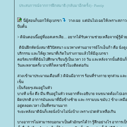
ประสบการณ์จากการฝึกสมาธิ (กลับมาอีกครั้ง) - Pantip
นี่ผู้สอนก็บอกให้อุเบกขา
วางเฉย แต่มันไม่เฉยให้เพราะสภาวะที่
บีบคั้น
> ดิฉันตอนนี้อยู่ที่ออสเตรเลีย.... อยากได้รับความช่วยเหลือจากผู้รู้ด้ว
ดิฉันฝึกหัดนั่งสมาธิวิปัสสนา แนวทางท่านอาจารย์โกเอ็นก้า คือ นั่ง
บริกรรม และให้ดูเวทนาที่เกิดในร่างกายแล้วให้มีอุเบกขา
คอร์สแรกที่ดิฉันไปศึกษาเรียนรู้เป็นเวลา 10 วัน และหลังจากนั้นดิฉันก็
วันละหลายครั้ง บางทีก็หลายชั่วโมงติดต่อกัน
ล่วงเข้ามาประมาณเดือนที่ 3 ดิฉันมีอาการ ร้อนที่ร่างกาย ทุกส่วน แ
เข็ม
เป็นร้อยๆเล่มอยู่ในหัว
บางที แข็ง ตึง มึน ทึบอยู่ในหัว จนยากที่จะอธิบาย จนขนาดต้องไปเอกซ
ผิดปรกติ อาการมันลงมาที่มือข้างซ้าย และ กรามบน ขมับ 2 ข้าง เหมื
อยู่ตลอดเวลา เป็นที่ทรมานมาก
ระยะหลังมาดิฉันก็เลยนั่งบ้างไม่นั่งบ้าง เพราะปวดหัวเหลือเกิน
บางอาการไม่สามารถบอกมาเป็นตัวอักษรได้ว่า รู้สึกอย่างไร อาการเป็