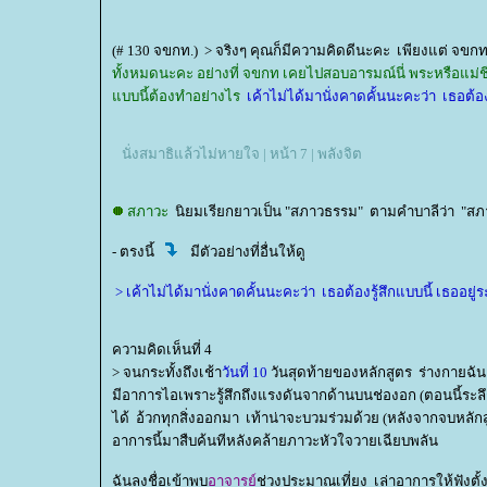
(# 130 จขกท.) > จริงๆ คุณก็มีความคิดดีนะคะ เพียงแต่ จขก
ทั้งหมดนะคะ อย่างที่ จขกท เคยไปสอบอารมณ์นี่ พระหรือแม
บบนี้ต้องทำอย่างไร
เค้าไม่ได้มานั่งคาดคั้นนะคะว่า เธอต้อง
นั่งสมาธิแล้วไม่หายใจ | หน้า 7 | พลังจิต
สภาวะ
นิยมเรียกยาวเป็น "สภาวธรรม" ตามคำบาลีว่า "สภาว
- ตรงนี้
มีตัวอย่างที่อื่นให้ดู
> เค้าไม่ได้มานั่งคาดคั้นนะคะว่า เธอต้องรู้สึกแบบนี้ เธออยู่
ความคิดเห็นที่ 4
>
จนกระทั้งถึงเช้า
วันที่ 10
วันสุดท้ายของหลักสูตร ร่างกายฉันแ
มีอาการไอเพราะรู้สึกถึงแรงดันจากด้านบนช่องอก (ตอนนี้ระลึก
ได้ อ้วกทุกสิ่งออกมา เท้าน่าจะบวมร่วมด้วย (หลังจากจบหลักส
อาการนี้มาสืบค้นทีหลังคล้ายภาวะหัวใจวายเฉียบพลัน
ฉันลงชื่อเข้าพบ
อาจารย์
ช่วงประมาณเที่ยง เล่าอาการให้ฟังตั้ง