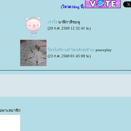
(โหวต blog นี้)
เราโง่
นาฬิกาสีชมพู
(29 ก.ค. 2569 12:32:41 น.)
ครไม่รัก แต่"ไตรลักษณ์"นะ
peaceplay
(23 ก.ค. 2569 01:45:09 น.)
้เฉพาะสมาชิก