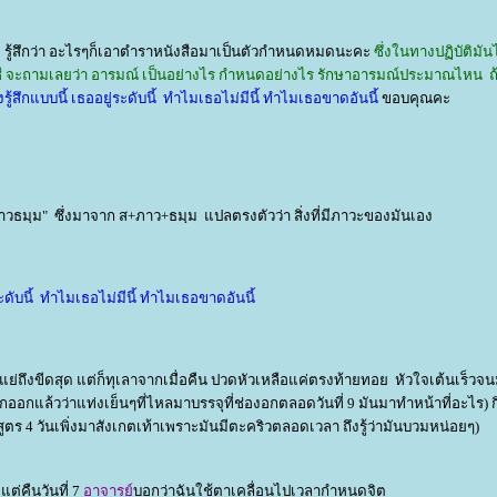
ท รู้สึกว่า อะไรๆก็เอาตำราหนังสือมาเป็นตัวกำหนดหมดนะคะ
ซึ่งในทางปฏิบัติมัน
่ชี จะถามเลยว่า อารมณ์ เป็นอย่างไร กำหนดอย่างไร รักษาอารมณ์ประมาณไหน ถ
รู้สึกแบบนี้ เธออยู่ระดับนี้ ทำไมเธอไม่มีนี้ ทำไมเธอขาดอันนี้
ขอบคุ
ธมฺม" ซึ่งมาจาก ส+ภาว+ธมฺม แปลตรงตัวว่า สิ่งที่มีภาวะของมันเอง
ระดับนี้ ทำไมเธอไม่มีนี้ ทำไมเธอขาดอันนี้
ย่ถึงขีดสุด แต่ก็ทุเลาจากเมื่อคืน ปวดหัวเหลือแค่ตรงท้ายทอย หัวใจเต้นเร็วจนม
ออกแล้วว่าแท่งเย็นๆที่ไหลมาบรรจุที่ช่องอกตลอดวันที่ 9 มันมาทำหน้าที่อะไร) ก
ูตร 4 วันเพิ่งมาสังเกตเท้าเพราะมันมีตะคริวตลอดเวลา ถึงรู้ว่ามันบวมหน่อยๆ)
แต่คืนวันที่ 7
อาจารย์
บอกว่าฉันใช้ตาเคลื่อนไปเวลากำหนดจิต