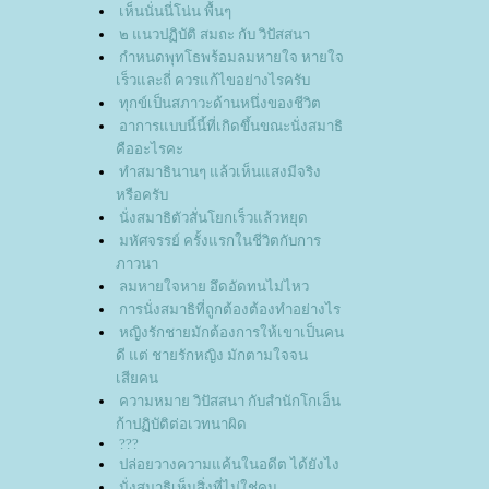
เห็นนั่นนี่โน่น พื้นๆ
๒ แนวปฏิบัติ สมถะ กับ วิปัสสนา
กำหนดพุทโธพร้อมลมหายใจ หายใจ
เร็วและถี่ ควรแก้ไขอย่างไรครับ
ทุกข์เป็นสภาวะด้านหนึ่งของชีวิต
อาการแบบนี้นี้ที่เกิดขึ้นขณะนั่งสมาธิ
คืออะไรคะ
ทำสมาธินานๆ แล้วเห็นแสงมีจริง
หรือครับ
นั่งสมาธิตัวสั่นโยกเร็วแล้วหยุด
มหัศจรรย์ ครั้งแรกในชีวิตกับการ
ภาวนา
ลมหายใจหาย อึดอัดทนไม่ไหว
การนั่งสมาธิที่ถูกต้องต้องทำอย่างไร
หญิงรักชายมักต้องการให้เขาเป็นคน
ดี แต่ ชายรักหญิง มักตามใจจน
เสียคน
ความหมาย วิปัสสนา กับสำนักโกเอ็น
ก้าปฏิบัติต่อเวทนาผิด
???
ปล่อยวางความแค้นในอดีต ได้ยังไง
นั่งสมาธิเห็นสิ่งที่ไม่ใช่คน