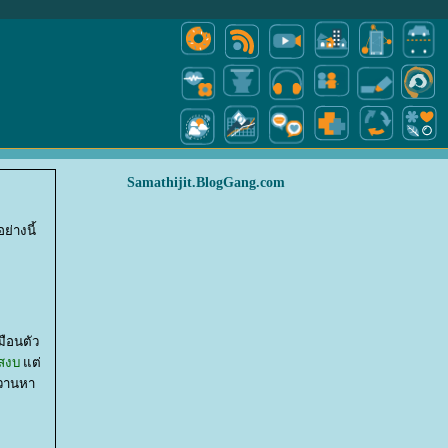
Samathijit.BlogGang.com
่างนี้
มือนตัว
สงบ
ต่
ควานหา