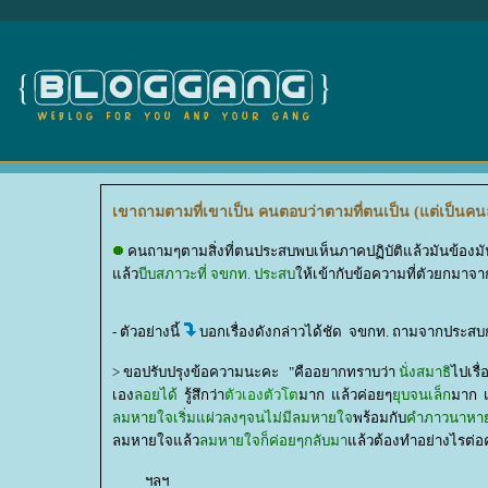
เขาถามตามที่เขาเป็น คนตอบว่าตามที่ตนเป็น (แต่เป็นคนล
คนถามๆตามสิ่งที่ตนประสบพบเห็นภาคปฏิบัติแล้วมันข้องมัน
ล้ว
บีบสภาวะที่ จขกท. ประสบ
ห้เข้ากับข้อความที่ตัวยกมาจาก
- ตัวอย่างนี้
บอกเรื่องดังกล่าวได้ชัด จขกท. ถามจากประ
> ขอปรับปรุงข้อความนะคะ "คืออยากทราบว่า
นั่งสมาธิ
ไปเรื่
เอง
ลอยได้
รู้สึกว่า
ตัวเองตัวโต
มาก แล้วค่อยๆ
ุบจนเล็ก
มาก เ
ลมหายใจเริ่มแผ่วลงๆจนไม่มีลมหายใจ
พร้อมกับ
คำภาวนาห
ลมหายใจแล้ว
ลมหายใจก็ค่อยๆกลับมา
ล้วต้องทำอย่างไรต่อค่
ฯลฯ