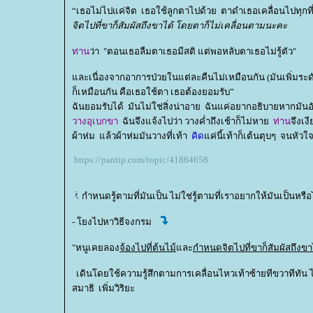
“เธอไม่ไปแค่จิต เธอใช้ลูกตาไปด้วย ตาดำเธอเคลื่อนไปทุกที
จิตไปที่ขาก็สัมผัสถึงขาได้ โดยตาก็ไม่เคลื่อนตามนะคะ
ท่าน
ว่า "ตอนเธอลืมตาเธอมีสติ แต่พอหลับตาเธอไม่รู้ตัว"
ละเนื่องจากอาการป่วยในแต่ละคืนไม่เหมือนกัน (มันเพิ่มระดับ
ก็เหมือนกัน คือเธอใช้ตา เธอต้องยอมรับ”
ฉันยอมรับได้ มันไม่ใช่สิ่งน่าอาย ฉันแค่อยากอธิบายหากมัน
วางอุเบกขา
ฉันจึงแจ้งไปว่า วางค่ำถึงเช้าก็ไม่หา
ท่าน
จึงเง
ผ้าห่ม แล้วผ้าห่มมันวางที่เท้า
คิด
ค่นี้เท้าก็เต้นตุบๆ จนหัวใ
https://pantip.com/topic/41864658
กำหนดรู้ตามที่มันเป็น ไม่ใช่รู้ตามที่เราอยากให้มันเป็นหรื
- โยงไปหาวิธีจงกรม
"หนูเคยลอง
จ้องไปที่ต้นไม้
ละ
กำหนดจิตไปที่ขาก็สัมผัสถึงข
เดินโดยใช้ความรู้สึกตามการเคลื่อนไหวเท้าซ้ายทีขวาทีทัน ไม่
สมาธิ เพิ่มวิริยะ