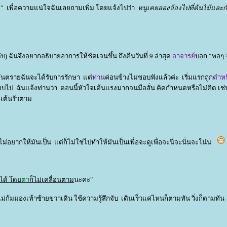
่” เพื่อความแน่ใจฉันเลยถามเพิ่ม โดยแจ้งไปว่า
หนูเคยลองจ้องไปที่ต้นไม้แล
) ฉันจึงอยากอธิบายอาการให้ชัดเจนขึ้น ถึงคืนวันที่ 9 ล่าสุด
อาจารย์
บอก “พอๆ 
อันตรายฉันจะได้รับการรักษา แต่
ท่าน
ค่อนข้างไม่ชอบฟังแล้วค่ะ เริ่มแรกถูก
ตำหน
ียบไป ฉันแจ้งท่านว่า ตอนนี้หัวใจเต้นแรงมากจนมือสั่น คิดกำหนดหรือไม่คิด เช
จเต้นรัวตาม
อไม่อยากให้มันเป็น แต่ก็ไม่ใช่ไปทำให้มันเป็นเพื่อจะดูเพื่อจะนี่จะนั่นจะโน่น
าได้ โด
ตา
ก็ไม่เคลื่อนตาม
นะคะ"
ก้มมองเท้าซ้ายขวาเดิน ใช้ความรู้สึกจับ เดินเร็วแค่ไหนก็ตามทัน วิ่งก็ตามทัน 