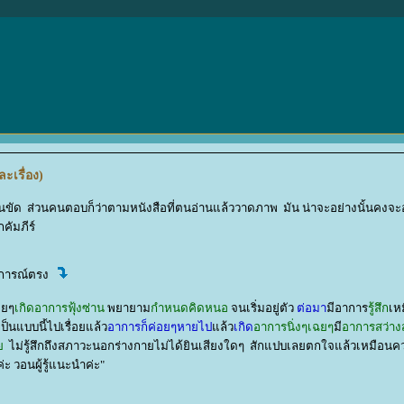
ะเรื่อง)
ขัด ส่วนคนตอบก็ว่าตามหนังสือที่ตนอ่านแล้ววาดภาพ มัน น่าจะอย่างนั้นคงจะอย
คัมภีร์
สบการณ์ตรง
อยๆ
เกิดอาการฟุ้งซ่าน
พยายาม
กำหนดคิดหนอ
จนเริ่มอยู่ตัว
ต่อมา
มีอาการ
รู้สึก
เห
ป็นแบบนี้ไปเรื่อยแล้ว
อาการก็ค่อยๆหายไป
ล้ว
เกิด
อาการนิ่งๆเฉยๆ
มี
อาการสว่าง
า
ไม่รู้สึกถึงสภาวะนอกร่างกายไม่ได้ยินเสียงใดๆ สักแปบเลยตกใจแล้วเหมือน
ะ วอนผู้รู้แนะนำค่ะ"