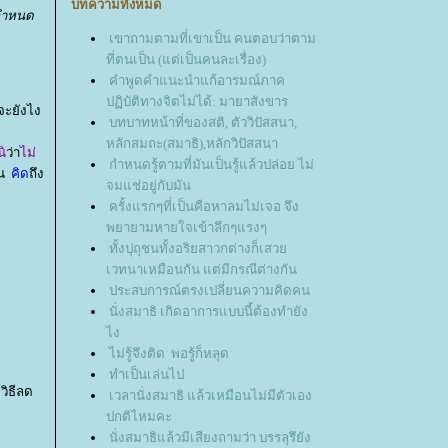
บทความทั้งหมด
ะกำหนด
เขาถามตามที่เขาเป็น คนตอบว่าตาม
ที่ตนเป็น (แต่เป็นคนละเรื่อง)
คำพูดคำแนะนำแก้อารมณ์ภาค
ปฏิบัติทางจิตไม่ได้: มายาสังขาร
จะยังไง
บทบาทหน้าที่ของสติ, ตัววิปัสสนา,
หลักสมถะ(สมาธิ),หลักวิปัสสนา
ิ
ว่า
ไม่
กำหนดรู้ตามที่มันเป็นรู้แล้วปล่อย ไม่
่น
คิด
ถึง
จมแช่อยู่กับมัน
ครั้งแรกๆที่เป็นคือหาลมไม่เจอ​ จึง
พยายามหายใจเข้าลึกๆแรงๆ
ทั้งปุถุชนทั้งอริยสาวกต่างก็เสว
เวทนาเหมือนกัน แต่มีกรณีต่างกัน
ประสบการณ์ตรงเปลี่ยนความคิดคน
นั่งสมาธิ เกิดอาการแบบนี้ต้องทำยัง
ไง
ไม่รู้จึงติด พอรู้ก็หลุด
ทำเป็นเล่นไป
วิธีลด
เวลานั่งสมาธิ แล้วเหมือนไม่มีตัวเอง
ปกติไหมคะ
นั่งสมาธิแล้วมีเสียงถามว่า บรรลุรึยัง