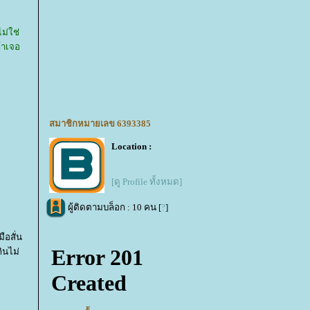
ไม่ใช่
้าเจอ
ณคะ
สมาชิกหมายเลข 6393385
Location :
[ดู Profile ทั้งหมด]
ผู้ติดตามบล็อก : 10 คน [
?
]
ือสั่น
ินไม่