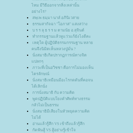
ไหม มีวิธีออกจากสิ่งเหล่านั้น
อย่างไร?
สพฺเพ ธมฺมา นาลํ อภินิเวสา
ธรรมสากัจฉา "โอภาส" แสงสว่าง
บ ร ร ลุ ธ ร ร ม ตามนัย อ.สุจินต์
ทำกรรมฐานแล้วหูแว่วแก้ยังไงดีคะ
เหตุใด ผู้ปฏิบัติธรรมกรรมฐาน หลา
คนจึงนิมิตเห็นหลวงปู่มั่น ?
นั่งสมาธิเกิดปรากฏการณ์ทางจิต
ปลกๆ
ภาวะที่เป็นอวิชชา คือการไม่มองเห็น
ไตรลักษณ์
นั่งสมาธิเหมือนมีอะไรกดดันที่คอจน
ได้เลิกนั่ง
การนั่งสมาธิ กับ ความคิด
พูดปฏิบัติแบบโยงคำศัพท์ทางธรรม
กลัวไม่เป็นธรรม
นั่งสมาธิมีเสียงในหัวหยุดความคิด
ไม่ได้
อ่านแล้วรู้สึก VS เข้าถึงแล้วรู้สึก
กัดฟันสู้ VS สู้อย่างรู้เข้าใจ