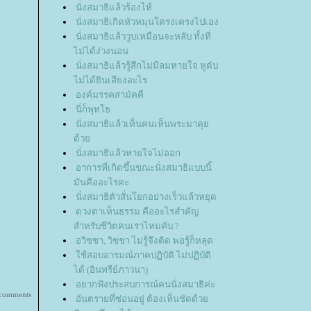
นั่งสมาธิแล้วร้องไห้
นั่งสมาธิเกิดหัวหมุนโครงเครงไปเอง
นั่งสมาธิแล้ววูบเหมือนจะหลับ ทั้งที่
ไม่ได้ง่วงนอน
นั่งสมาธิแล้วรู้สึกไม่มีลมหายใจ หูดับ
ไม่ได้ยินเสียงอะไร
องค์มรรคสามัคคี
นี่ก็พุทโธ
นั่งสมาธิแล้วเห็นคนเห็นพระมาคุ
ด้ว
นั่งสมาธิแล้วหายใจไม่ออก
อาการที่เกิดขึ้นขณะนั่งสมาธิแบบนี้
มันคืออะไรคะ
นั่งสมาธิตัวสั่นโยกอย่างเร็วแล้วหยุด
ดวงตาเห็นธรรม คืออะไรสำคัญ
สำหรับชีวิตคนเราไหมคับ ?
อวิชชา, วิชชา ไม่รู้จึงติด พอรู้ก็หลุด
ช้สอบอารมณ์ภาคปฏิบัติ ไม่ปฏิบัติ
ได้ (อินทรีย์ภาวนา)
อยากฟังประสบการณ์คนนั่งสมาธิค่ะ
 comments
อันตรายที่ซ่อนอยู่ ต้องเห็นชัดด้ว