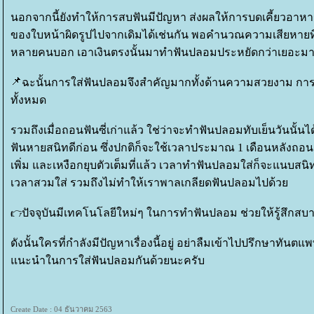
นอกจากนี้ยังทำให้การสบฟันมีปัญหา ส่งผลให้การบดเคี้ยวอาหา
ของใบหน้าผิดรูปไปจากเดิมได้เช่นกัน พอคำนวณความเสียหายที่
หลายคนบอก เอาเงินตรงนั้นมาทำฟันปลอมประหยัดกว่าเยอะม
ฉะนั้นการใส่ฟันปลอมจึงสำคัญมากทั้งด้านความสวยงาม ก
ทั้งหมด
รวมถึงเมื่อถอนฟันซี่เก่าแล้ว ใช่ว่าจะทำฟันปลอมทับเย็นวันน
ฟันหายสนิทดีก่อน ซึ่งปกติก็จะใช้เวลาประมาณ 1 เดือนหลังถอนฟั
เพิ่ม และเหงือกยุบตัวเต็มที่แล้ว เวลาทำฟันปลอมใส่ก็จะแนบสนิ
เวลาสวมใส่ รวมถึงไม่ทำให้เราพาลเกลียดฟันปลอมไปด้ว
ปัจจุบันมีเทคโนโลยีใหม่ๆ ในการทำฟันปลอม ช่วยให้รู้สึกสบา
ดังนั้นใครที่กำลังมีปัญหาเรื่องนี้อยู่ อย่าลืมเข้าไปปรึกษาทันต
นะนำในการใส่ฟันปลอมกันด้วยนะครับ
Create Date : 04 ธันวาคม 2563