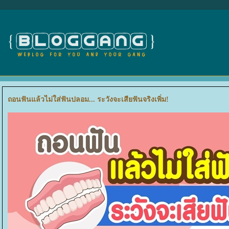
ถอนฟันแล้วไม่ใส่ฟันปลอม... ระวังจะเสียฟันจริงเพิ่ม!