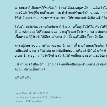
นางฮกเฮาผู้เป็นมเหสีก็ขอร้องอีกว่า รอให้คลอดบุตรเสียก่อนเถิด โจโฉ
บุตรมันโตใหญ่ขึ้น มันก็จะพยายาม ทำร้ายแก่ข้าพเจ้าอีก นางตังกุยหุยก
ห้ฆ่าด้วยอาวุธเลย ขอแพรขาวมารัดคอให้ตายตามปกติเถิด แล้วก็ร้อง
จโฉโกรธจัดร้องว่า คบคิดกันจะทำร้ายเรา ครั้นถูกจับได้สิมาร้องไห้รักก
ตัวนางตังกุยหุย ไปรัดคอตายนอกประตูวัง และสั่งจัดทหารสามพันคน
เชื้อพระวงศ์ผู้ใดเข้าไปิติดต่อกับพระเจ้าเหี้ยนเต้ได้อีก ตั้งแต่บัดนั้น
ตกลงผู้ก่อการขบถภายในราชอาณาจักรคราวนี้ ทางฝ่ายพลเรือนก็ถูก
เหลือแต่ฝ่ายทหารที่ไม่ได้มาตามนัดอีกสองนายคือ เล่าปี่ กับม้าเท้ง ตัวเล่
บุญญาธิการอยู่มาก โจโฉจึงทำอะไรไม่ได้ จนสิ้นอายุของตนเองไปต
ต่ ม้าเท้ง เจ้ามืองบ้านนอกจะรอดพ้นเงื้อมมือของท่านมหาอุปราชเจ้
คงจะไม่นานเป็นแน่แท้.
##########
Create Date : 09 เมษายน 2560
Last Update : 9 เมษายน 2560 16:58:02 น.
Counter : 380 Pageviews.