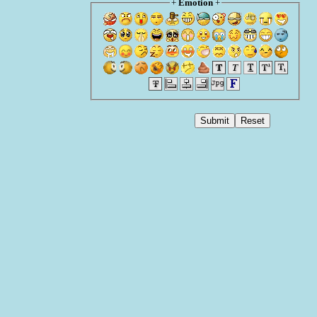
+
Emotion
+