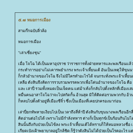
๕.๗ หมอการเมือง
สามก๊กฉบับลิ่วล้อ
หมอการเมือง
"เล่าเซี่ยงชุน"
เมื่อ โจโฉ ได้เป็นมหาอุปราช ว่าราชการทั้งฝ่ายทหารและพลเรือนแล
กระทำการอย่างไม่เคารพยำเกรง พระเจ้าเหี้ยนเต้ อันเป็นเหตุให้ขุนนา
ก็กลัวอำนาจของโจโฉ จึงไม่มีใครทำอะไรได้ จนกระทั่งพระเจ้าเหี้ยนเ
เหลือ ตังสินจึงคิดการรวบรวมพรรคพวกเพื่อโค่นอำนาจของโจโฉ คือ จูฮ
ละ เล่าปี่ รวมทั้งหมดเป็นเจ็ดคน แต่ม้าเท้งก็กลับไปตั้งหลักที่เมืองเ
หมื่นคนอาสาโจโฉว่าจะไปสกัดกั้น อ้วนสุด มิให้ติดต่อรวมพวกกับ อ้วนเสี้
ก็หลบไปตั้งตัวอยู่ที่เมืองชีจิ๋ว ซึ่งเป็นเมืองที่เคยปกครองมาก่อน
เล่าปี่ยกทัพหายเงียบไปเป็นเวลาถึงสี่ห้าปี ตังสินกับขุนนางพลเรือนอีกส
คิดอ่านต่อไปได้ เพราะไม่มีกำลังทหาร ต่างก็เป็นทุกข์เป็นร้อนกินไม่
สินนั้นถึงกับป่วยเป็นไข้ลง พระเจ้าเหี้ยนเต้ได้ทราบก็ให้หมอหลวงชื่
เกียดเป๋งเฝ้าพยาบาลอยู่ใกล้ชิด ก็รู้ว่าตังสินไม่ได้ป่วยเป็นโรคอะไร แ