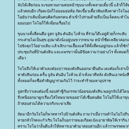
จับได้เสียก่อน จะขอทวนถามต่อหน้าขุนนางทั้งหลายเดี๋ยวนี้ แล้วก็ให
ล้วสลบอีก เกียดเป๋งก็ไม่ยอมย่อท้อ กัดเขี้ยวเคี้ยวฟันถลึงตาด่าโ
ฉยันว่าเดิมนั้นคบคิดกันหกคน ตัวเข้าไปร่วมด้วยจึงเป็นเจ็ดคน ทำไมไ
อมบอก โจโฉก็ให้เฆี่ยนเรื่อยไป
ขุนนางทั้งสี่คนคือ จูฮก จูลัน ตันอิบ โงห้วน ที่ร่วมโต๊ะอยู่ด้วยก็กระสับ
กระส่ายไม่เป็นสุข อุปมาดั่งนั่งอยู่บนขวากหนาม หน้าก็ซีดเหลียวล่อก
ไปขังคุกไว้อย่างเดิม แล้วเลิกงานเลี้ยงแต่ให้ทั้งสี่คนอยู่ก่อน แล้วก็ซักไซ
ประชุมกันที่บ้านตังสิน และแพรขาวนั้นมีข้อความว่าอย่างไร ทั้งหมดก็ไม
เดียว
จโฉจึงให้เอาตัวเคงต๋องบ่าวของตังสินออกมายืนยัน เคงต๋องก็เล่าเป
หาตังสินก่อน ครั้น จูลัน ตันอิบ โงห้วน ม้าเท้งมาทีหลัง ตังสินเอาห
ทั้งหมดก็ลงชื่อทำสัญญาร่วมกันไว้ ว่าจะทำร้ายมหาอุปราช
จูฮกจึงว่าเคงต๋องนี้ ลอบทำชู้กับภรรยาน้อยของตังสิน พอถูกจับได้โด
จึงหนีออกมาผูกเรื่องใส่โทษนายขออย่าได้เชื่อคนผิด โจโฉก็ให้เอาขุน
ถ้าสอบสวนได้ความจริงจะฆ่าเสี
ถัดมาอีกวันโจโฉก็พาทหารไปบ้านตังสิน ถามว่าเมื่อวานทำไมไม่ไปกินเล
หายกลัวโรคจะกำเริบ โจโฉก็บอกว่าหมอเกียดเป๋งเอายาพิษให้เรากิน ท่
ทราบ โจโฉว่างั้นดีแล้วให้ทหารเอาตัวมาสอบสวนอีก แล้วว่าพรรคพวกที