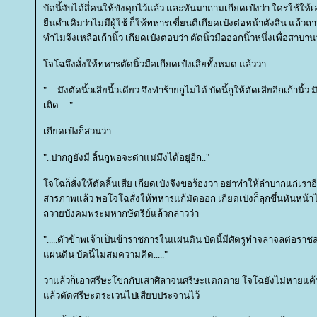
บัดนี้จับได้สี่คนให้ขังคุกไว้แล้ว และหันมาถามเกียดเป๋งว่า ใครใช้ให้
ืนคำเดิมว่าไม่มีผู้ใช้ ก็ให้ทหารเฆี่ยนตีเกียดเป๋งต่อหน้าตังสิน แล้วถาม
ทำไมจึงเหลือเก้านิ้ว เกียดเป๋งตอบว่า ตัดนิ้วมือออกนิ้วหนึ่งเพื่อสาบา
จโฉจึงสั่งให้ทหารตัดนิ้วมือเกียดเป๋งเสียทั้งหมด แล้วว่า
".....มึงตัดนิ้วเสียนิ้วเดียว จึงทำร้ายกูไม่ได้ บัดนี้กูให้ตัดเสียอีกเก้านิ
เถิด....."
เกียดเป๋งก็สวนว่า
"..ปากกูยังมี ลิ้นกูพอจะด่าแม่มึงได้อยู่อีก.."
จโฉก็สั่งให้ตัดลิ้นเสีย เกียดเป๋งจึงขอร้องว่า อย่าทำให้ลำบากแก่เร
สารภาพแล้ว พอโจโฉสั่งให้ทหารแก้มัดออก เกียดเป๋งก็ลุกขึ้นหันหน้
ถวายบังคมพระมหากษัตริย์แล้วกล่าวว่า
".....ตัวข้าพเจ้าเป็นข้าราชการในแผ่นดิน บัดนี้มีศัตรูทำจลาจลต่อราช
ผ่นดิน บัดนี้ไม่สมความคิด....."
ว่าแล้วก็เอาศรีษะโขกกับเสาศิลาจนศรีษะแตกตาย โจโฉยังไม่หายแค้นก็
ล้วตัดศรีษะตระเวนไปเสียบประจานไว้