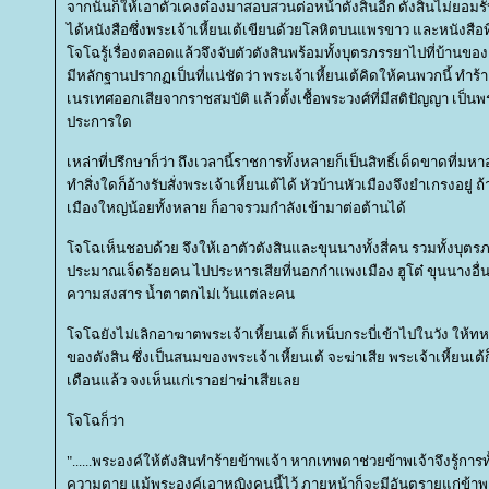
จากนั้นก็ให้เอาตัวเคงต๋องมาสอบสวนต่อหน้าตังสินอีก ตังสินไม่ยอมรั
ได้หนังสือซึ่งพระเจ้าเหี้ยนเต้เขียนด้วยโลหิตบนแพรขาว และหนังสือที่
จโฉรู้เรื่องตลอดแล้วจึงจับตัวตังสินพร้อมทั้งบุตรภรรยาไปที่บ้านของต
มีหลักฐานปรากฏเป็นที่แน่ชัดว่า พระเจ้าเหี้ยนเต้คิดให้คนพวกนี้ ทำร
เนรเทศออกเสียจากราชสมบัติ แล้วตั้งเชื้อพระวงศ์ที่มีสติปัญญา เป็
ประการใด
เหล่าที่ปรึกษาก็ว่า ถึงเวลานี้ราชการทั้งหลายก็เป็นสิทธิ์เด็ดขาดที่มห
ทำสิ่งใดก็อ้างรับสั่งพระเจ้าเหี้ยนเต้ได้ หัวบ้านหัวเมืองจึงยำเกรงอยู่ ถ
เมืองใหญ่น้อยทั้งหลาย ก็อาจรวมกำลังเข้ามาต่อต้านได้
จโฉเห็นชอบด้วย จึงให้เอาตัวตังสินและขุนนางทั้งสี่คน รวมทั้งบ
ประมาณเจ็ดร้อยคน ไปประหารเสียที่นอกกำแพงเมือง ฮูโต๋ ขุนนางอ
ความสงสาร น้ำตาตกไม่เว้นแต่ละคน
จโฉยังไม่เลิกอาฆาตพระเจ้าเหี้ยนเต้ ก็เหน็บกระบี่เข้าไปในวัง ให้ท
ของตังสิน ซึ่งเป็นสนมของพระเจ้าเหี้ยนเต้ จะฆ่าเสีย พระเจ้าเหี้ยนเต้ก
เดือนแล้ว จงเห็นแก่เราอย่าฆ่าเสียเล
จโฉก็ว่า
"......พระองค์ให้ตังสินทำร้ายข้าพเจ้า หากเทพดาช่วยข้าพเจ้าจึงรู้การท
ความตาย แม้พระองค์เอาหญิงคนนี้ไว้ ภายหน้าก็จะมีอันตรายแก่ข้าพเจ้