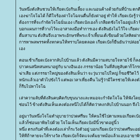
วันหนึ่งตังสินชวนให้เกียดเป๋งกินเลี้ยง และนอนค้างด้วยกันที่บ้าน ตก
เองฆ่าโจโฉได้ ก็ดีใจร้องด่าโจโฉจนตื่นก็ยังด่าอยู่ ทำให้ เกียดเป๋งรู้
ต้องการที่จะกำจัดโจโฉนั่นเอง เกียดเป๋งเองก็ เกลียดชังโจโฉอยู่แล้ว
บอกแผนการที่วางไว้จะอาสาลงมือทำการเอง ตังสินยังไม่ไว้ใจ เกียดเป
ดื่มสาบาน ตังสินจึงเอาพระอักษรที่พระเจ้าเหี้ยนเต้เขียนด้วยโลหิตฝากไว
การหาพลพรรคทั้งหกคนให้ทราบโดยตลอด เกียดเป๋งก็ยืนยันว่าปล่อย
เอง
ตอนเช้าเกียดเป๋งลากลับไปบ้านแล้ว ตังสินมีความสบายใจหายไข้ ก็
บ่าวคนสนิทสนทนาอยู่กับ นางอินเอ่ง ภรรยาน้อย ในที่ลับหูลับตาก็โกร
ฆ่าเสีย แต่ภรรยาใหญ่ของตังสินเห็นว่า จะวุ่นวายไปใหญ่ ก็ขอชีวิตไว้ ตั
หนักแล้วเอาตัวไปขังไว้ แต่พอเวลาเที่ยงคืน ไม่รู้ว่ามีใครช่วยให้เคง
ก็รีบไปหาโจโฉ
เล่าความลับที่ตังสินคบคิดกับขุนนางและหมอจะกำจัดโจโฉ ให้ฟังโดย
ซ่อนไว้ ข้างตังสินเห็นเคงต๋องหนีไปได้ก็คิดว่าคงกลับไปบ้านนอก จึง
อยู่มาวันหนึ่งโจโฉทำอุบายว่าปวดศรีษะ ให้คนใช้ไปตามหมอเกียดเป๋งม
ล้วก็ซ่อนยาพิษไปด้วย โจโฉเห็นเกียดเป๋งมีนิ้วขาดอยู่นิ้ว
หนึ่ง ตรงกับคำที่เคงต๋องเล่าก็ระวังตัวอยู่ บอกเกียดเป๋งว่าปวดศรีษ
ห้ทีถ้าหายจะให้รางวัล เกียดเป๋งก็จัดแจงต้มยาหม้อแล้วแอบเอายาพ