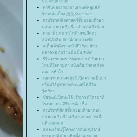
ประจวบคีรีขันธ์
พากินของอร่อยย่านเซนต์หลุยส์ ที่
ร้านหล่อเลี้ยง 搂良 Sweetmeat
สรุปวิชาคณิตศาสตร์ชั้นมัธยมศึกษา
ตอนปลาย (ม.5) เรื่องจำนวนเชิงซ้อน
พามานั่งเล่น รถไฟฟ้าสายสีแดง
สถานีรังสิต-สถานีกลางบางซื่อ
สเต็กเจ้าดังราคาไม่ถึงร้อย ย่าน
ตลาดพลู กับร้าน ยิ้ม ยิ้ม สเต็ก
รีวิวภาพยนตร์ "Materialists" รักแบบ
ไหนที่ใจตามหา หนัง(สื่อ)รักสุดเก๋วัด
สมการหัวใจ
เทศกาลคเณศจตุรถี เปิดความเป็นมา
พร้อมวิธีบูชาพระพิฆเนศให้ชีวิต
รุ่งเรือง
ชัยวัฒน์เป็ดพะโล้ เจ้าเก่า ที่ใครมาที่
รงพยาบาลศิริราชต้องซื้อ
สรุปวิชาฟิสิกส์ชั้นมัธยมศึกษาตอน
ปลาย (ม.5) เรื่องปริมาณของการเคื่อ
นที่แบบหมุน
หล่งเรียนรู้โครงการศูนย์ภูมิรักษ์
ธรรมชาติ ตำบลหินตั้ง นครนายก