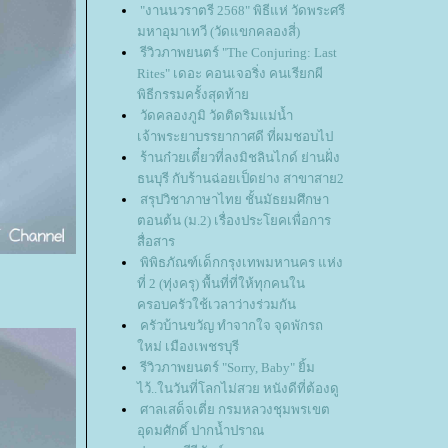
"งานนวราตรี 2568" พิธีแห่ วัดพระศรี
มหาอุมาเทวี (วัดแขกคลองสี่)
รีวิวภาพยนตร์ "The Conjuring: Last
Rites" เดอะ คอนเจอริ่ง คนเรียกผี
พิธีกรรมครั้งสุดท้า
วัดคลองภูมิ วัดติดริมแม่น้ำ
เจ้าพระยาบรรยากาศดี ที่ผมชอบไป
ร้านก๋วยเตี๋ยวที่ลงมิชลินไกด์ ย่านฝั่ง
ธนบุรี กับร้านฉ่อยเป็ดย่าง สาขาสาย2
สรุปวิชาภาษาไทย ชั้นมัธยมศึกษา
ตอนต้น (ม.2) เรื่องประโยคเพื่อการ
สื่อสาร
พิพิธภัณฑ์เด็กกรุงเทพมหานคร แห่ง
ที่ 2 (ทุ่งครุ) พื้นที่ที่ให้ทุกคนใน
ครอบครัวใช้เวลาว่างร่วมกัน
ครัวบ้านขวัญ ทำจากใจ จุดพักรถ
หม่ เมืองเพชรบุรี
รีวิวภาพยนตร์ "Sorry, Baby" ยิ้ม
ไว้..ในวันที่โลกไม่สวย หนังดีที่ต้องดู
ศาลเสด็จเตี่ย กรมหลวงชุมพรเขต
อุดมศักดิ์ ปากน้ำปราณ