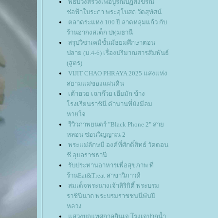
พิธีบวงสรวงเพื่อบูรณปฏิสังขรณ์
ช่อฟ้าใบระกา พระอุโบสถ วัดสุทัศน์
ตลาดระแหง 100 ปี ลาดหลุมแก้ว กับ
ร้านอากงสเต็ก ปทุมธานี
สรุปวิชาเคมีชั้นมัธยมศึกษาตอน
ปลาย (ม.4-6) เรื่องปริมาณสารสัมพันธ์
(สูตร)
VIJIT CHAO PHRAYA 2025 แสงแห่ง
สยามแม่ของแผ่นดิน
เต้าฮวย เฉาก๊วย เฮียมัก ข้าง
รงเรียนราชินี ตำนานที่ยังมีลม
หายใจ
รีวิวภาพยนตร์ "Black Phone 2" สา
หลอน ซ่อนวิญญาณ 2
พระแม่ลักษมี องค์ที่ศักดิ์สิทธ์ วัดดอน
ชี อุบลราชธานี
รับประทานอาหารเพื่อสุขภาพ ที่
ร้านEat&Treat สาขาวิภาวดี
สมเด็จพระนางเจ้าสิริกิติ์ พระบรม
ราชินีนาถ พระบรมราชชนนีพันปี
หลวง
สวงบุญเทศกาลกินเจ โรงเจปากน้ำ