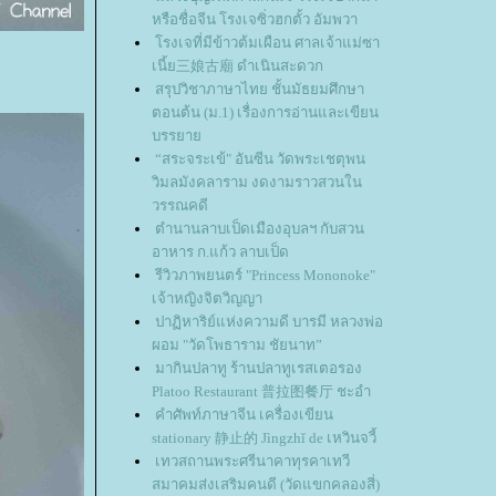
หรือชื่อจีน โรงเจซิ่วฮกตั้ว อัมพวา
รงเจที่มีข้าวต้มเผือน ศาลเจ้าแม่ซา
เนี้ย三娘古廟 ดำเนินสะดวก
สรุปวิชาภาษาไทย ชั้นมัธยมศึกษา
ตอนต้น (ม.1) เรื่องการอ่านและเขียน
บรรยา
“สระจระเข้" อันซีน วัดพระเชตุพน
วิมลมังคลาราม งดงามราวสวนใน
วรรณคดี
ตำนานลาบเป็ดเมืองอุบลฯ กับสวน
อาหาร ก.แก้ว ลาบเป็ด
รีวิวภาพยนตร์ "Princess Mononoke"
เจ้าหญิงจิตวิญญา
ปาฏิหาริย์แห่งความดี บารมี หลวงพ่อ
ผอม "วัดโพธาราม ชัยนาท”
มากินปลาทู ร้านปลาทูเรสเตอรอง
Platoo Restaurant 普拉图餐厅 ชะอำ
คำศัพท์ภาษาจีน เครื่องเขียน
stationary 静止的 Jìngzhǐ de เหวินจวี้
เทวสถานพระศรีนาคาทุรคาเทวี
สมาคมส่งเสริมคนดี (วัดแขกคลองสี่)