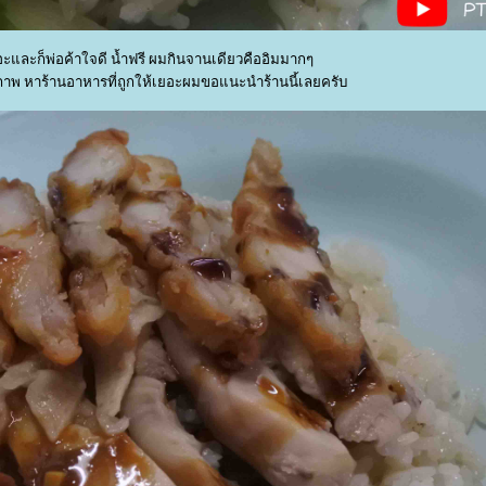
อะและก็พ่อค้าใจดี น้ำฟรี ผมกินจานเดียวคืออิมมากๆ
พ หาร้านอาหารที่ถูกให้เยอะผมขอแนะนำร้านนี้เลยครับ