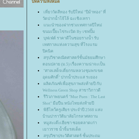
บทความทั้งหมด
เที่ยววัดสีทอง รับปีใหม่ "ปีม้าทอง" ที่
วัดปากน้ำโจ้โล้ ฉะเชิงเทรา
นะนำของฝากช่วงเทศกาลปีใหม่
ขนมเปี๊ยะไข่ระเบิด By เชฟปั๊ม
บุฟเฟ่ต์ ราคาดีในซอยรางน้ำ รับ
เทศกาลแห่งความสุข ที่โรงแรม
ปิคนิค
สรุปวิชาคณิตศาสตร์ชั้นมัธยมศึกษา
ตอนปลาย (ม.5) เรื่องความน่าจะเป็น
"ศาลเสด็จเตี่ยกรมหลวงชุมพรเขต
อุดมศักดิ์" ปากน้ำประแส ระยอง
ผลิตภัณฑ์เพื่อสุขภาพส่งท้ายปี กับ
Wellness Green Shop สาขาวิภาวดี
รีวิวภาพยนตร์ "Mue Puen : The Last
Shot" มือปืน หนังไทยส่งท้ายปี
พิธีไหว้ครูเศียร ประจำปี 2568 แห่ง
บ้านปาราวัติมาลัยไกรลาศสถาน
หมูสะเต๊ะเฮียซา ซอยตลาดเก่า
เยาวราช น้ำจิ้มรสเด็ด
สรุปวิชาประวัติศาสตร์ ชั้นประถม