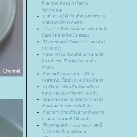
ศึกษาตอนต้น (ป.3) เรื่องวัน
รัฐธรรมนูญ
มาทำความรู้จักวัดสุทัศนเทพวราราม
ราชวรมหาวิหาร กันครับ
Tiny Chef ตีนไก่รสหม่าล่า พร้อมกินสี
มือคนไทย รสที่คนไทยชอบ
รีวิวภาพยนตร์ "Zootopia 2" นครสัตว์
มหาสนุก 2
ขอขมากรรม วัดสุทัศน์ หลวงพ่อกลัก
ฝิ่น แก้กรรม ชีวิตติดขัด ถอนคำ
สาบาน
กินก๋วยเตี๋ยวคลายหนาว ที่ร้าน
เพชรเกษมเนื้อตุ๋น กะทะยักษ์เจ้าเก่า
สรุปวิชาอาเซียน ชั้นประถมศึกษา
ตอนปลาย (ป.6) เรื่องตราแผนดิน
วัดพุทธพรหมยาน (พิชญ์ชาราม) นั่ง
เรือคนละ 20 บาท ชมวัดสีเงิน
กินอาหารเจ้ากับร้านอาหารในตลาด
ปากคลองตลาด ที่ โจ๊กตงนำ
รีวิวภาพยนตร์ "Shelby Oaks" เชลบี้
อคส์ คลิปเฮี้ยน คดีหลอน