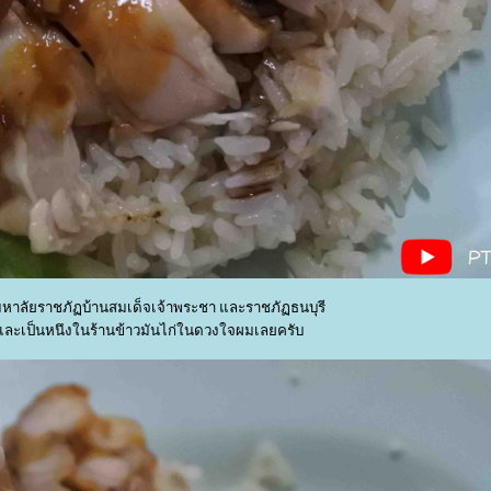
ามหาลัยราชภัฏบ้านสมเด็จเจ้าพระชา และราชภัฏธนบุรี
และเป็นหนึงในร้านข้าวมันไก่ในดวงใจผมเลยครับ