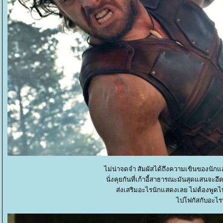
ไม่น่าจดจำ สัมผัสได้ถึงความเขินของนักแ
นั่งคุยกันที่เก้าอี้สาธารณะมันสุดแสนจะอึ
ส่งเสริมอะไรนักแสดงเลย ไม่ต้องพูดไป
ไปโฟกัสกับอะไร