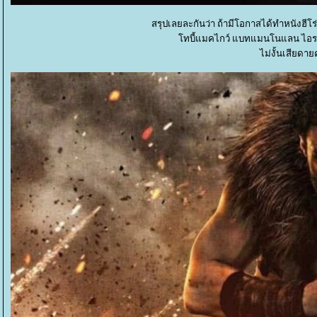
สรุปเลยละกันว่า ถ้ามีโอกาสได้ทำหนังฮีโร
ทบี้แมคไกว์ แบทแมนโนแลน ไอรอ
ไม่งั้นเสียด