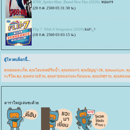
4769_Spider-Man: Brand New Day (2026)
หอมกร
(28 ก.ค. 2569 05:31:30 น.)
Flip 7: With A Vengeance (2026)
kid^_^
(18 ก.ค. 2569 03:03:15 น.)
ผู้โหวตบล็อกนี้...
คุณดอยสะเก็ด
,
คุณโฮมสเตย์ริมน้ำ
,
คุณหอมกร
,
คุณปัญญา Dh
,
คุณmultiple
,
คุ
กะริโตะคุง
,
คุณทนายอ้วน
,
คุณสายหมอกและก้อนเมฆ
,
คุณปรศุราม
,
คุณสองแผ
ดาราใหญ่เล่นซะด้ว