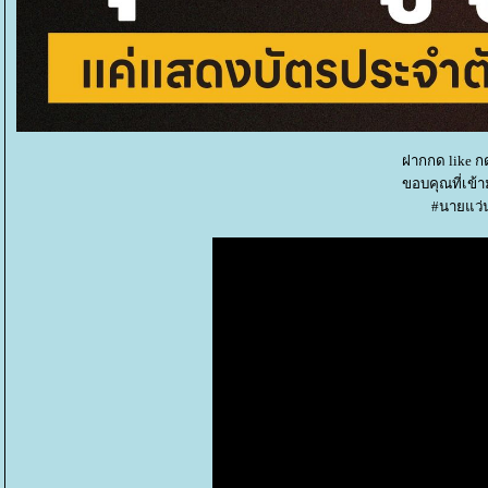
ฝากกด like ก
ขอบคุณที่เข้
#นายแว่น