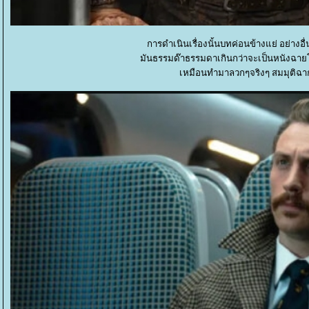
การดำเนินเรื่องนั้นบทค่อนข้างแย่ อย่าง
มันธรรมด๊าธรรมดาเกินกว่าจะเป็นหนังฉาย
เหมือนทำมาลวกๆจริงๆ สมมุติฉากคุ