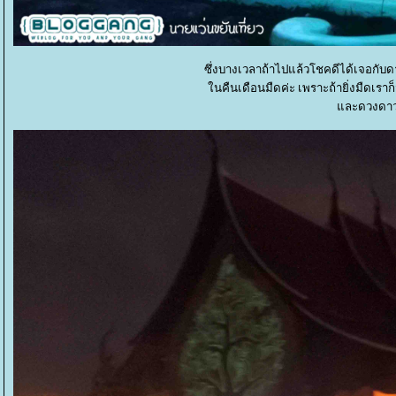
ซึ่งบางเวลาถ้าไปแล้วโชคดีได้เจอกั
นคืนเดือนมืดค่ะ เพราะถ้ายิ่งมืดเร
ละดวงดาวไ