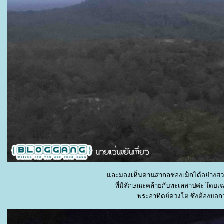
ละมองเห็นด่านสากลช่องเม็กได้อย่างสวยงา
ที่มีลักษณะคล้ายกับทะเลสาปค่ะ โดยเฉ
พระอาทิตย์ดวงโต ซึ่งต้องบอก