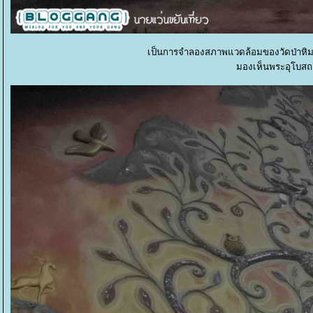
เป็นการจำลองสภาพแวดล้อมของวัดป่าหิ
มองเห็นพระอุโบสถสี