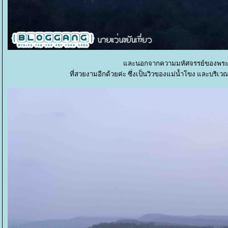
ละนอกจากความมหัศจรรย์ของพระอุโบสถ
ที่สวยงามอีกด้วยค่ะ ซึ่งเป็นวิวของแม่น้ำโขง และบริเ