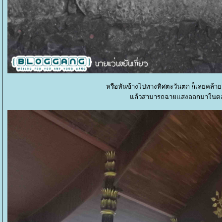
หรือหันข้างไปทางทิศตะวันตก ก็เลยคล้าย
ล้วสามารถฉายแสงออกมาในตอน