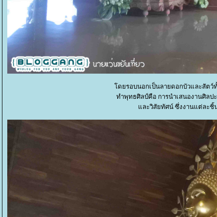
ดยรอบนอกเป็นลายดอกบัวและสัตว์ทั้
ทำพุทธศิลป์คือ การนำเสนองานศิลป
ละวิสัยทัศน์ ซึ่งงานแต่ละชิ