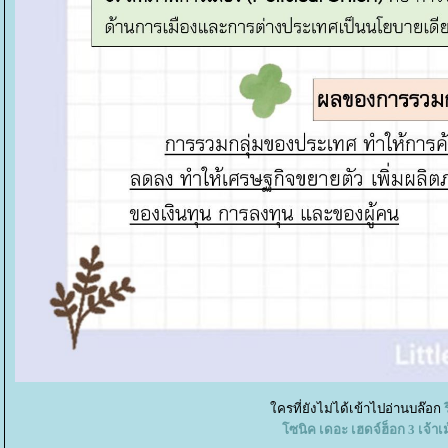
ครที่ยังไม่ได้เข้าไปอ่านบล๊อก
ซนิค เดอะ เฮดจ์ฮ็อก 3 เจ้าเ