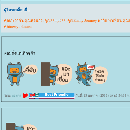
ผู้โหวตบล็อกนี้...
คุณกะว่าก๋า
,
คุณหอมกร
,
คุณ**mp5**
,
คุณEmmy Journey พากิน พาเที่ยว
,
คุณ
คุณnewyorknurse
ผอมตั้งแต่เด็กๆ จ้า
ดย:
หอมกร
วันที่: 15 มกราคม 2568 เวลา:6:54:34 น