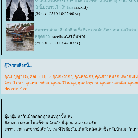
ริปสั้นนครศรีธรรมราช ปี 68 ไหว้พระวัดมหาธาตุ ฯ กินไรตีร้
กปี้,บังบ่าว ,โกโก้ Tala
sawkitty
(30 ก.ค. 2569 10:27:00 น.)
อัมพวากลับมาคึกคักอีกครั้ง กิจกรรมต่อเนื่อง คนแน่นในวัน
หยุดยาว
travelistaนักเดินทาง
(29 ก.ค. 2569 13:47:03 น.)
ผู้โหวตบล็อกนี้...
คุณปัญญา Dh
,
คุณmultiple
,
คุณกะว่าก๋า
,
คุณหอมกร
,
คุณสายหมอกและก้อนเ
ดีกว่าไม่มา
,
คุณทนายอ้วน
,
คุณกะริโตะคุง
,
คุณปรศุราม
,
คุณสองแผ่นดิน
,
คุณด
Heavens Five
อุ๊ยๆอุ๊ย น่ากินม้ากกกกทุกแบบทุกชิ้นเล
ิ่งบอกว่าอร่อยไม่แพ้ร้าน วังหลัง นี่สุดยอดเลยนะครับ
เพราะ เวลา อาจารย์เต๊ะ ไป รพ ทีไรต้องไปเดินวังหลังแล้วซื้อกลับบ้านมากินทุ