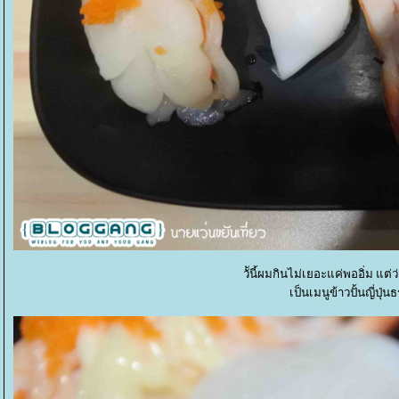
วัันี้ผมกินไม่เยอะแค่พออิ่ม แต่
เป็นเมนูข้าวปั้นญี่ปุ