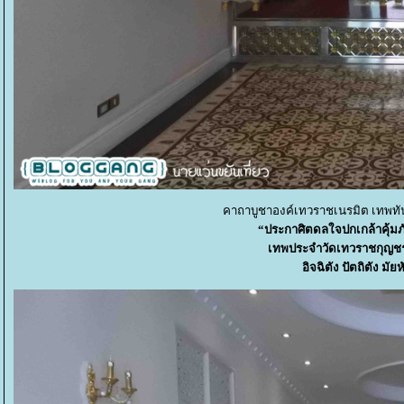
คาถาบูชาองค์เทวราชเนรมิต เทพทัน
“ประกาศิตดลใจปกเกล้าคุ้มภ
เทพประจําวัดเทวราชกุญชร 
อิจฉิตัง ปัตถิตัง มั