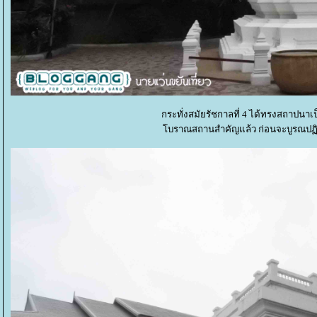
กระทั่งสมัยรัชกาลที่ 4 ได้ทรงสถาปน
บราณสถานสำคัญแล้ว ก่อนจะบูรณปฏิสังข