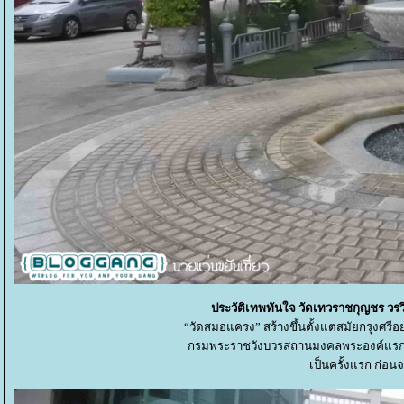
ประวัติเทพทันใจ วัดเทวราชกุญชร วร
“วัดสมอแครง” สร้างขึ้นตั้งแต่สมัยกรุงศร
กรมพระราชวังบวรสถานมงคลพระองค์แรกแห่
เป็นครั้งแรก ก่อน