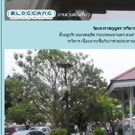
วัดเทวราชกุญชร วรวิหา
ตั้งอยู่บริเวณเขตดุสิต กรุงเทพมหานคร คน
วรวิหาร เนื่องจากเชื่อกันว่าช่วยประทา