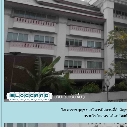
วัดเทวราชกุญชร วรวิหารมีสถานที่สำคัญห
กราบไหว้ขอพร ได้แก่ “
องค