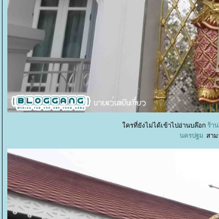
ครที่ยังไม่ได้เข้าไปอ่านบล๊อก
ร้า
นครปฐม
สามา