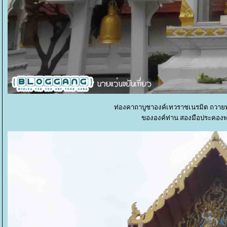
ท่องคาถาบูชาองค์เทวราชเนรมิต ถวายพว
ขององค์ท่าน สองมือประคองพ