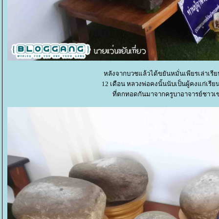
หลังจากบวชแล้วได้ขยันหมั่นเพียรเล่าเ
12 เดือน หลวงพ่อคงนั้นนับเป็นผู้คงแก่เรี
ที่ตกทอดกันมาจากครูบาอาจารย์ชาวเขม