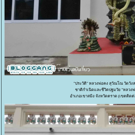
"ประวัติ" หลวงพ่อคง สุวัณโณ วัดวัง
ชาติกำเนิดและชีวิตปฐมวัย "หลวง
อำเภอเขาสมิง จังหวัดตราด (เขตติดต่