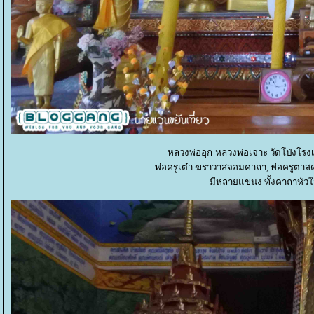
หลวงพ่ออุก-หลวงพ่อเจาะ วัดโป่งโรงเซ
พ่อครูเต๋า ฆราวาสจอมคาถา, พ่อครูตาสด 
มีหลายแขนง ทั้งคาถาหัว