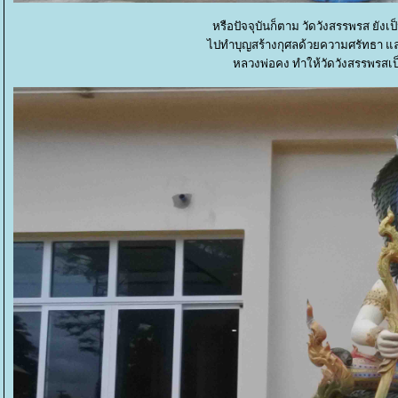
หรือปัจจุบันก็ตาม วัดวังสรรพรส ยัง
ไปทำบุญสร้างกุศลด้วยความศรัทธา แ
หลวงพ่อคง ทำให้วัดวังสรรพรสเ