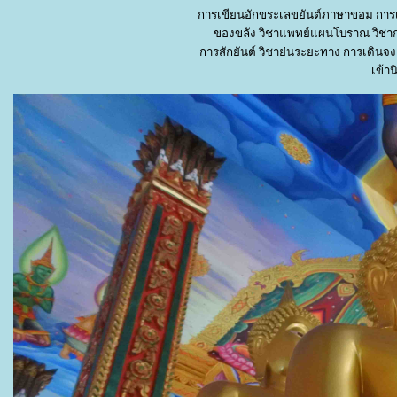
การเขียนอักขระเลขยันต์ภาษาขอม การเข
ของขลัง วิชาแพทย์แผนโบราณ วิชา
การสักยันต์ วิชาย่นระยะทาง การเดินจ
เข้าน