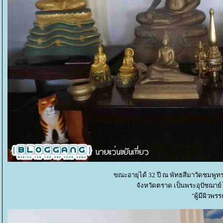
ขณะอายุได้ 32 ปี ณ พัทธสีมาวัดชมพูทร
จังหวัดตราด เป็นพระอุปัชฌาย์
"ผู้มีผิว