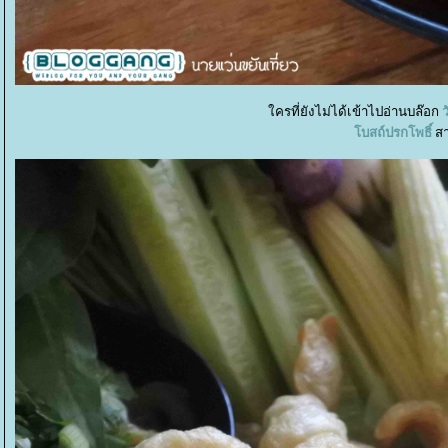
ครที่ยังไม่ได้เข้าไปอ่านบล๊อก
ว
บสถ์ปรกโพธิ์
สา