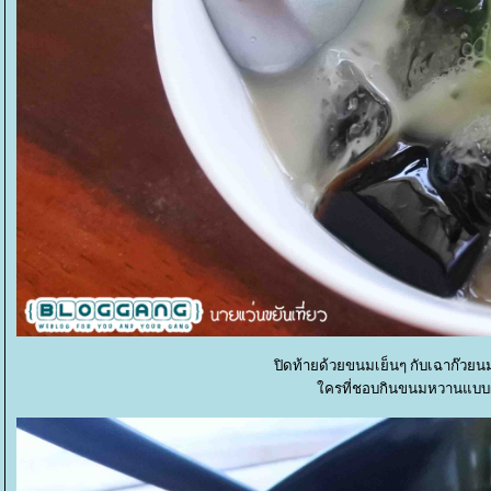
ปิดท้ายด้วยขนมเย็นๆ กับเฉาก๊วยน
ครที่ชอบกินขนมหวานแบบผม