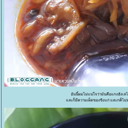
อันนี้ผมไม่แน่ใจว่ามันคือแกงฮัง
ละก็มีความเผ็ดของขิงแก่ และกฅ็ไม่