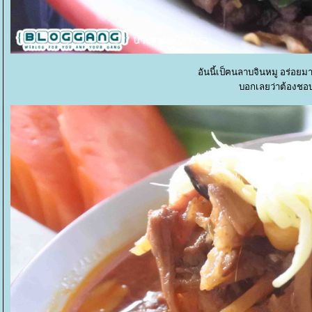
อันนี้เป็ฅนลาบจินหมู อร่อย
บอกเลยว่าต้องชอบ