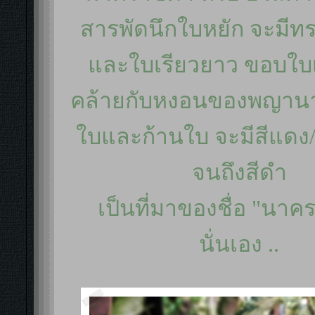
สารพัดนึกใบหยัก จะมีทรง
ละใบเรียวยาว ขอบใบเ
คล้ายกับหงอนของพญานา
บและก้านใบ จะมีสีแดง/
จนถึงสีดำ
เป็นที่มาของชื่อ "นา
นั่นเอง ..