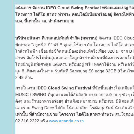
อนันดาฯ จัดงาน IDEO Cloud Swing Festival พร้อมแคมเปญ “อยู่ฟร
ครงการ ไอดีโอ สาทร-ท่าพระ คอนโดมิเนียมพร้อมอยู่ ติดรถไฟฟ้าค
ส.ค. นี้เท่านั้น ณ. สำนักงานขา
บริษัท อนันดา ดีเวลลอปเม้นท์ จำกัด (มหาชน)
จัดงาน IDEO Cloud
พิเศษสุด “อยู่ฟรี 2 ปี” ฟรี !! ทุกค่าใช้จ่าย กับ โครงการ ไอดีโอ ส
กล้รถไฟฟ้า เชื่อมต่อชีวิตคนเมืองอย่างแท้จริงเพียง 320 ม. จาก BT
สาทร จัดโปรโมชั่นสุดฮอตเอาใจลูกค้าย่านฝั่งธนที่ต้องการคอนโดม
ดยนำยูนิตพิเศษสุด แต่งครบ พร้อมอยู่ ฟรี!! ทุกค่าใช้จ่าย ฟรีเฟอร์น
สุด !! เพียงจองในงาน รับทันที Samsung S6 edge 32GB (เงื่อนไขตา
2.49 ล้าน
ภายในงาน
IDEO Cloud Swing Festival
ที่จัดขึ้นอย่างไม่เหมื
MUSIC / SWING ที่ทุกท่านจะได้สัมผัสกับบรรยากาศสบายๆ ชิวๆ เต็
ดังๆ และร้านอาหารอร่อยๆ ย่านฝั่งธนมากมาย พร้อมชม มินิคอนเส
ละร่วม Swing Dace ไปกับ โน้ต-มาลียา โชติสกุลรัตน์ นักเต้นสวิ
เท่านั้น ที่สำนักงานขาย โครงการ ไอดีโอ สาทร-ท่าพระ
สนใจสอบถาม
02 316 2222 หรือ
www.ananda.co.th