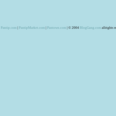
Pantip.com
|
PantipMarket.com
|
Pantown.com
| © 2004
BlogGang.com
allrights 