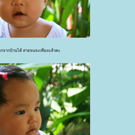
กจากบ้านได้ สายจนจะเที่ยงแล้วคะ