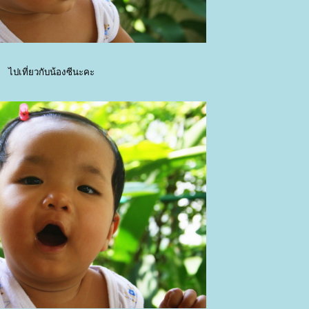
ไปเที่ยวกับน้องซีนะคะ