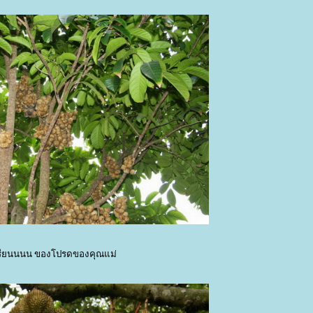
เรียนนนน ของโปรดของคุณแม่