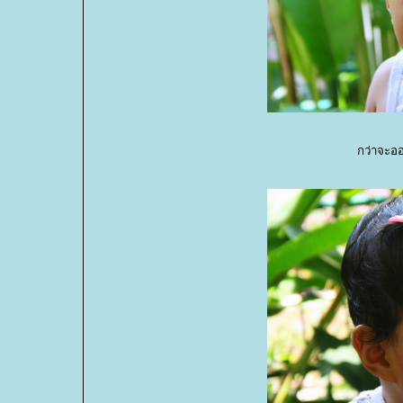
กว่าจะออ