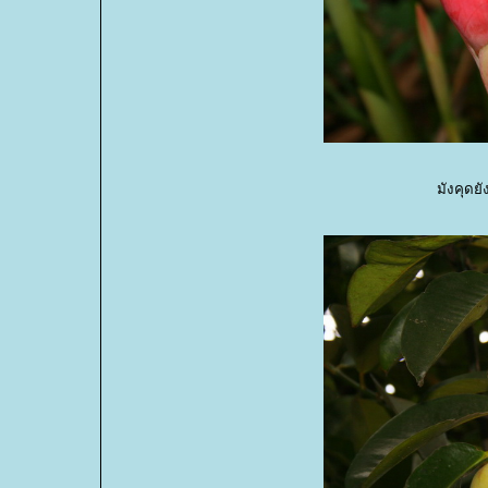
มังคุดยั